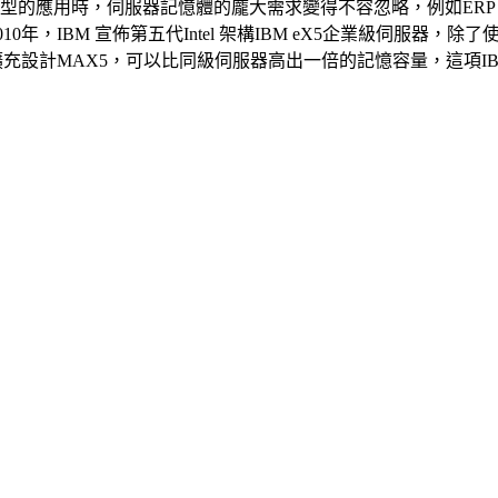
型的應用時，伺服器記憶體的龐大需求變得不容忽略，例如ER
，IBM 宣佈第五代Intel 架構IBM eX5企業級伺服器，除了
體的擴充設計MAX5，可以比同級伺服器高出一倍的記憶容量，這項