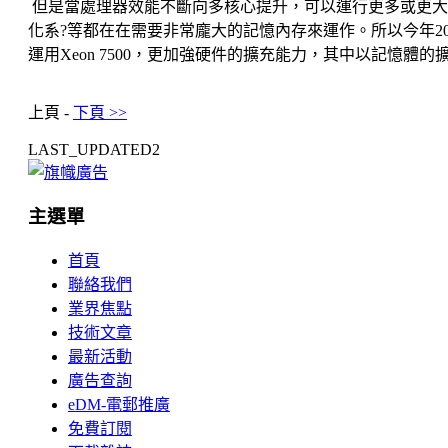
但是當處理器效能不斷向多核心提升，可以運行更多或更大
化系?等都在在需要非常龐大的記憶內存來運作。所以今年2010年
運用Xeon 7500，更加強硬件的擴充能力，其中以記憶
上頁 -
下頁 >>
LAST_UPDATED2
主選單
首頁
聯絡我們
業界焦點
技術文章
最新活動
廣告查詢
eDM-電郵推廣
免費訂閱