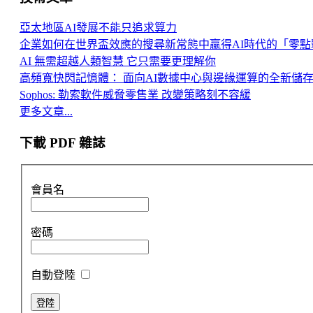
亞太地區AI發展不能只追求算力
企業如何在世界盃效應的搜尋新常態中贏得AI時代的「零點
AI 無需超越人類智慧 它只需要更理解你
高頻寬快閃記憶體： 面向AI數據中心與邊緣運算的全新儲
Sophos: 勒索軟件威脅零售業 改變策略刻不容緩
更多文章...
下載 PDF 雜誌
會員名
密碼
自動登陸