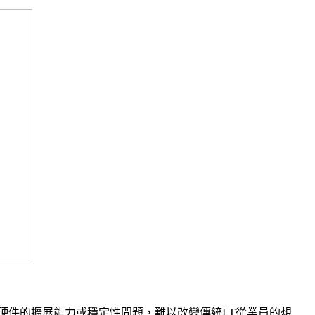
件的擴展能力或穩定性問題，難以改變傳統I.T從業員的想