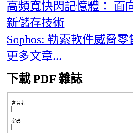
高頻寬快閃記憶體： 面
新儲存技術
Sophos: 勒索軟件威
更多文章...
下載 PDF 雜誌
會員名
密碼