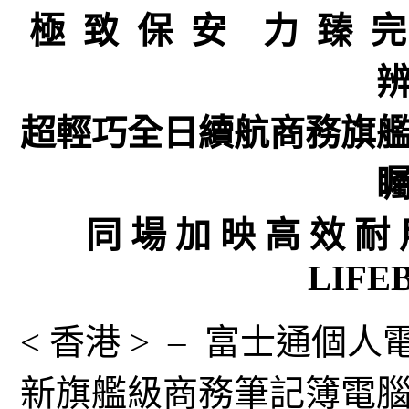
極 致 保 安 力 臻 完
超輕巧全日續航商務旗艦 富
同 場 加 映 高 效 耐 
LIFE
< 香港 > – 富士通個人
新旗艦級商務筆記簿電腦 — 