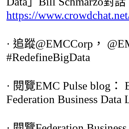
Data」Bill Schmarzo對
https://www.crowdchat.
· 追蹤@EMCCorp， @EM
#RedefineBigData
· 閱覽EMC Pulse blog： Bi
Federation Business Data 
· 閱覽Federation Business