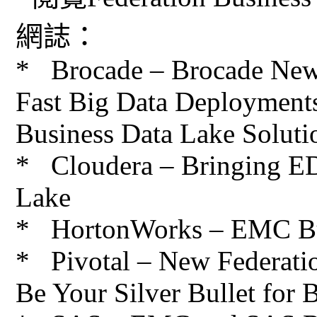
網誌：
* Brocade – Brocade New 
Fast Big Data Deployment
Business Data Lake Soluti
* Cloudera – Bringing E
Lake
* HortonWorks – EMC Bu
* Pivotal – New Federati
Be Your Silver Bullet for 