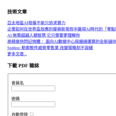
技術文章
亞太地區AI發展不能只追求算力
企業如何在世界盃效應的搜尋新常態中贏得AI時代的「零點
AI 無需超越人類智慧 它只需要更理解你
高頻寬快閃記憶體： 面向AI數據中心與邊緣運算的全新儲
Sophos: 勒索軟件威脅零售業 改變策略刻不容緩
更多文章...
下載 PDF 雜誌
會員名
密碼
自動登陸