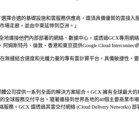
計算策略，除了選擇合適的基礎設施和雲服務供應商，還須具備優質的雲
興市場走廊，並由中東延伸到亞洲。」
PN 安全地連接他們內部部署的網絡、數據中心，或透過GCX專用網絡直接進入G
姆斯特丹、倫敦、香港和東京提供Google Cloud Interconne
系列的一部分，是一個旨在無縫結合速度和光纖力量的專有雲計算平台，具
營運商、企業及新媒體公司提供一系列全面的解決方案組合。GCX 擁有全球
強大的全球服務交付平台。隨著連接到世界各地的40個主要商業市場
GCX 還透過其雲交付網絡 (Cloud Delivery Netwo