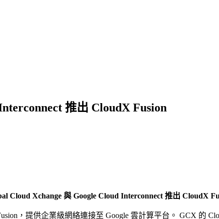
 Interconnect 推出 CloudX Fusion
bal Cloud Xchange 與 Google Cloud Interconnect 推出 CloudX Fu
d X Fusion，提供企業級網絡連接至 Google 雲計算平台。 GCX 的 Cloud 