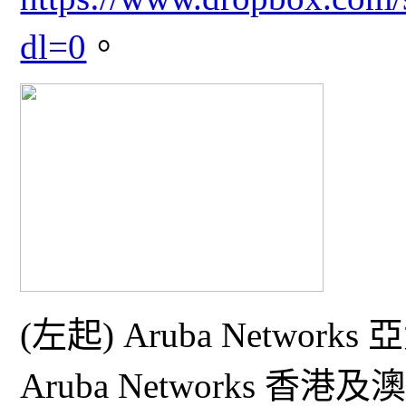
dl=0
。
(左起) Aruba Netw
Aruba Networks 香