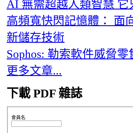
AI 無需超越人類智慧 
高頻寬快閃記憶體： 面
新儲存技術
Sophos: 勒索軟件威
更多文章...
下載 PDF 雜誌
會員名