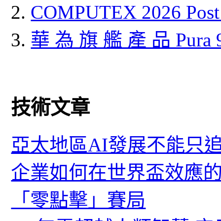
COMPUTEX 2026 P
華 為 旗 艦 產 品 Pura
技術文章
亞太地區AI發展不能只
企業如何在世界盃效應的
「零點擊」賽局