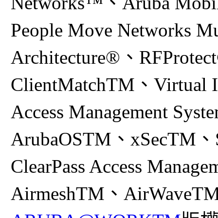
Networks™、Aruba Mobil
People Move Networks M
Architecture®、RFProte
ClientMatchTM、Virtual I
Access Management Sys
ArubaOSTM、xSecTM、S
ClearPass Access Manag
AirmeshTM、AirWaveT