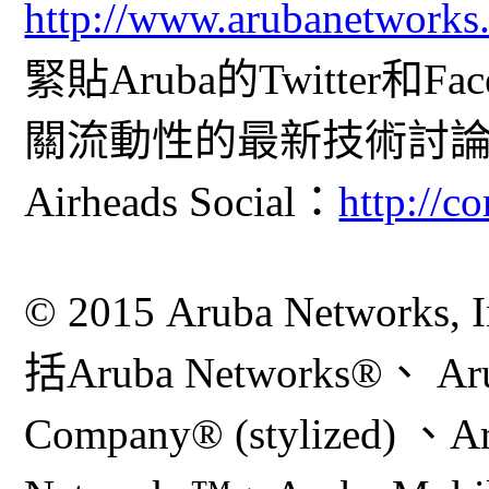
http://www.arubanetworks
緊貼Aruba的Twitter
關流動性的最新技術討論和
Airheads Social：
http://
© 2015 Aruba Networks,
括Aruba Networks®、 Aru
Company® (stylized) 、Ar