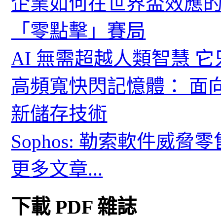
企業如何在世界盃效應的
「零點擊」賽局
AI 無需超越人類智慧 
高頻寬快閃記憶體： 面
新儲存技術
Sophos: 勒索軟件威
更多文章...
下載 PDF 雜誌