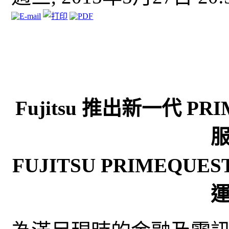
Fujitsu 推出新一代 PR
FUJITSU PRIMEQU