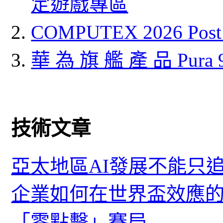
定遊戲專區
COMPUTEX 2026 P
華 為 旗 艦 產 品 Pura
技術文章
亞太地區AI發展不能只
企業如何在世界盃效應的
「零點擊」賽局