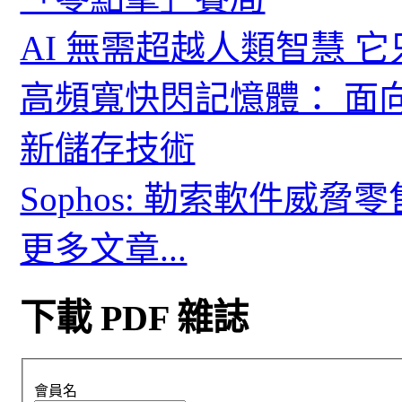
AI 無需超越人類智慧 
高頻寬快閃記憶體： 面
新儲存技術
Sophos: 勒索軟件威
更多文章...
下載 PDF 雜誌
會員名