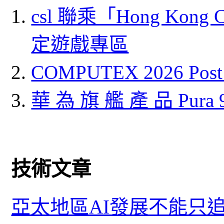
csl 聯乘「Hong Kong
定遊戲專區
COMPUTEX 2026 P
華 為 旗 艦 產 品 Pura
技術文章
亞太地區AI發展不能只