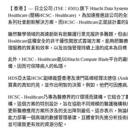
【 香港 】— 日立公司 (TSE：6501) 旗下 Hitachi Data Sy
Healthcare (簡稱HCSC - Healthcare) ，
系列社會創新解決方案，而HCSC - Healthcare正
雖然醫學領域的高速創新有助醫護行業克服許多難題，但由日
Healthcare這種安全的非干擾性開放式雲端方案，能
理服務的質素和效率，以及加強管理持續上漲的成本為目標
此外，HCSC - Healthcare能以Hitachi Com
備，因而可保障病人的私隱。
HDS亞太區HCSC副總裁暨香港及澳門區總經理沈德信 (Andre
寶貴的真知灼見，並作出明智的決策。例如，他們可因應病
HCSC - Healthcare乃專為醫療界的IT環境而
構。這個方案的特別設計，旨在協助不同規模的醫護機構執行資訊
更新醫療應用方案所涉及的支出降到最低。這亦表示，無論
能力部署一個高端的數據管理基建，且體會到先進分析技術
並可達致更有效的資源分配。