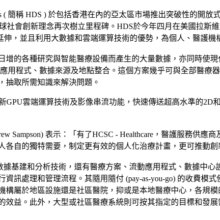
stems ( 簡稱 HDS ) 於包括香港在內的亞太區市場推出突破性的開放式醫療分析雲端
為加速推進該公司的全球社會創新理念再次樹立里程碑。HDS於今年四月在美國拉
是該計畫的延伸，並且利用大數據和雲端運算技術的優勢，為個人、醫護
增的各種研究與智能醫療設備而產生的大量數據，亦同時使現代醫
夠把醫療應用程式、數據來源及地點整合。這個方案幾乎可與全部醫
，抽取所需知識來解決問題。
pute Blade平台的最新GPU雲端運算技術及影像串流功能，快速傳送超
w Sampson) 表示：「有了HCSC - Healthcare，
人各自的獨特需要，制定更有效的個人化治療計畫，更可推動創
建構。它結合了數據基建和分析技術，還有醫療方案、流動應用程式、數
處理和管理流程。其隨用隨付 (pay-as-you-go) 的收
機構屬於地區設施還是社區醫院，抑或是本地醫療中心，各規模
的效益。此外，大型或社區醫療系統則可按其指定的目標和發展