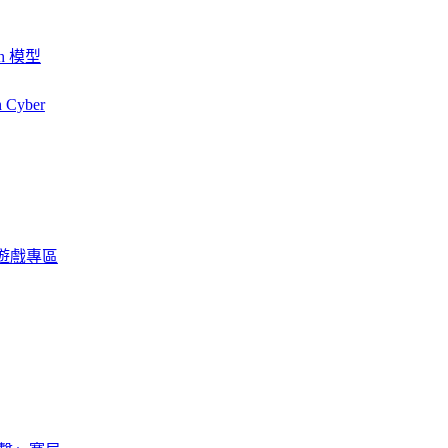
ash 模型
h Cyber
限定遊戲專區