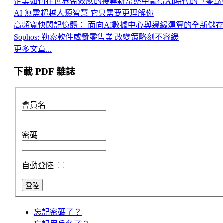
企業如何在世界盃效應的搜尋新常態中贏得AI時代的「零點
AI 無需超越人類智慧 它只需要更理解你
高頻寬快閃記憶體： 面向AI數據中心與邊緣運算的全新儲
Sophos: 勒索軟件威脅零售業 改變策略刻不容緩
更多文章...
下載 PDF 雜誌
會員名
密碼
自動登陸
忘記密碼了？