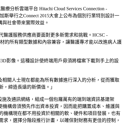
平台 Hitachi Cloud Services Connection -
斯維加斯舉行之Connect 2015大會上公布為個別行業特別設計一
機構與社會帶來實際效益。
護服務供應商要面對更多新需求和挑戰。HCSC -
療器材的所有類型數據和內容兼容，讓醫護專才能以改進病人護
高水準的2D和3D影像。這種設計使終端用戶毋須將檔案下載到手上的設
醫護服務供應商及相關人士現在都能為所有數據進行深入的分析，從而獲取
新，締造長遠的新價值。」
據中心設施及通訊網絡，組成一個包羅萬有的端到端資訊基建架
費模式使機構毋須預先作出資本投資，因而能把購置成本、維護與
的機構現在都不用投資於相關的軟、硬件和項目發展，也有
需求，選擇分階段推行計畫，以確保對財務有更佳的控制，