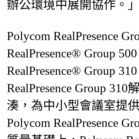
辦公環境中展開協作。
Polycom RealPresence 
RealPresence® Group 
RealPresence® Grou
RealPresence Gro
湊，為中小型會議室提
Polycom RealPresen