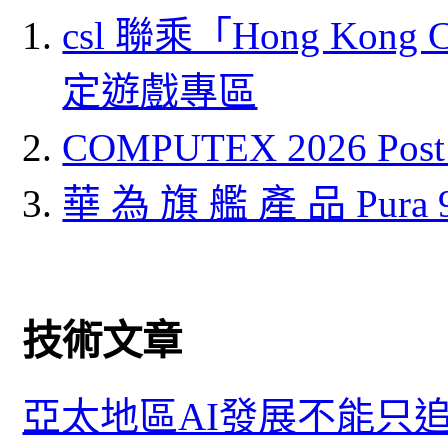
csl 聯乘「Hong Kong
定遊戲專區
COMPUTEX 2026 P
華 為 旗 艦 產 品 Pura
技術文章
亞太地區AI發展不能只