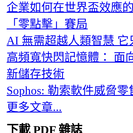
企業如何在世界盃效應的
「零點擊」賽局
AI 無需超越人類智慧 
高頻寬快閃記憶體： 面
新儲存技術
Sophos: 勒索軟件威
更多文章...
下載 PDF 雜誌