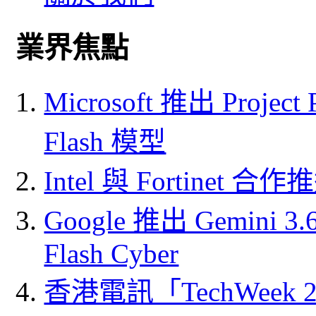
業界焦點
Microsoft 推出 Project
Flash 模型
Intel 與 Fortine
Google 推出 Gemini 3.6 
Flash Cyber
香港電訊「TechWeek