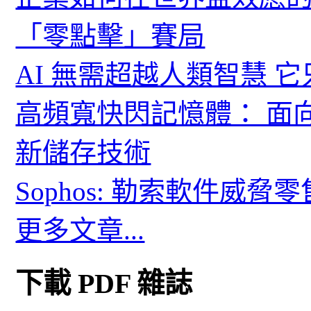
「零點擊」賽局
AI 無需超越人類智慧 
高頻寬快閃記憶體： 面
新儲存技術
Sophos: 勒索軟件威
更多文章...
下載 PDF 雜誌