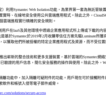
待定）利用Symantec Web Isolation功能，為業界第一套為無託管裝置而設的
在線地安全使用公共雲端應用程式。除此之外，CloudSOC CASB
，針對整個雲端進程實行精確的安全規則。
LP 方案可檢測用戶在IaaS及其他環境中透過企業應用程式所上傳或
嶄新功能是基於Symantec於2019年2月收購零信任方案先驅Luminate
、安全的方式，以獲取他們所被授權的特定企業應用程式及資源，而不
Service方案現已推出嶄新的整合技術和更多支援裝置，基於雲端的Sym
已驗證的用戶信息，簡化安全服務的操作與使用。除此之外，Web Security 
d現有的嵌入式鏈接隔離功能中，加入隔離可疑附件的功能。用戶現在可於
索軟件和帳號入侵等電子郵件威脅。
ec.com/solutions/secure-access