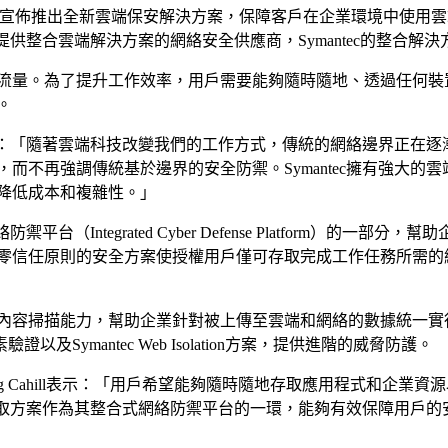
DAQ: SYMC）宣佈推出全新雲端保安解決方案，保障客戶在企業環
唯一提供整合雲端解決方案的網絡安全供應商，Symantec的整
流量。為了提升工作效率，用戶需要能夠隨時隨地、透過任何裝
。
and表示：「隨著雲端科技改變我們的工作方式，傳統的網絡邊界正在逐漸消失
而不再強調傳統基於邊界的安全防禦。Symantec擁有強大的
降低成本和複雜性。」
（Integrated Cyber Defense Platform）的一
零信任原則的安全方案使授權用戶僅可存取完成工作任務所需的
能力，幫助企業針對被上傳至雲端和網絡的數據統一實行防數據外洩（Da
以及Symantec Web Isolation方案，提供進階的威脅防護。
析師暨集團總監Doug Cahill表示：「用戶希望能夠隨時隨地存取應用
安全存取方案作為其整合式網絡防禦平台的一環，能夠有效保障用戶