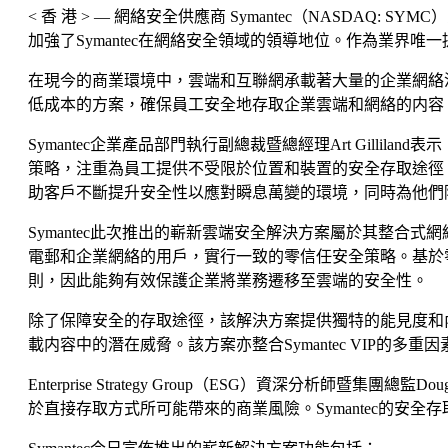
< 香 港 > — 網絡安全供應商 Symantec（NAS
加強了Symantec在網絡安全領域的領導地位。作為業界
在現今的商業環境中，雲端和互聯網承載著大量的企業網絡
低成本的方案，確保員工安全地存取企業雲端和網絡的内容
Symantec企業產品部門執行副總裁暨總經理Art Gillil
策略，注重為員工提供不受限於位置和裝置的安全存取途徑，
助客戶不斷提升安全性以應對瞬息萬變的環境，同時為他們
Symantec此次推出的嶄新雲端安全解決方案屬於其整合式網絡防禦平台
電郵和企業網絡的用戶，實行一致的零信任安全策略。基於
則，因此能夠有效保護企業將業務遷移至雲端的安全性。
除了保障安全的存取途徑，該解決方案提供獨特的能見度和內容掃描
載内容中的潛在威脅。該方案亦整合Symantec VIP的多重因素驗證
Enterprise Strategy Group（ESG）資深分
於直接存取方式所可能帶來的商業風險。Symantec的