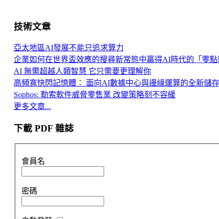
技術文章
亞太地區AI發展不能只追求算力
企業如何在世界盃效應的搜尋新常態中贏得AI時代的「零點
AI 無需超越人類智慧 它只需要更理解你
高頻寬快閃記憶體： 面向AI數據中心與邊緣運算的全新儲
Sophos: 勒索軟件威脅零售業 改變策略刻不容緩
更多文章...
下載 PDF 雜誌
會員名
密碼