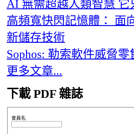
AI 無需超越人類智慧 
高頻寬快閃記憶體： 面
新儲存技術
Sophos: 勒索軟件威
更多文章...
下載 PDF 雜誌
會員名