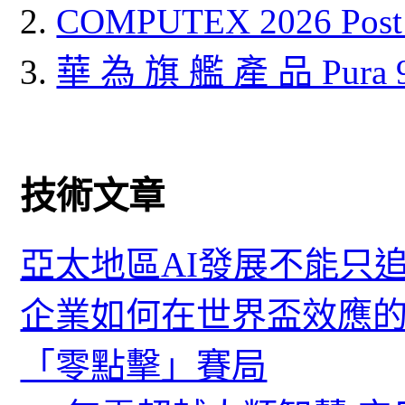
COMPUTEX 2026 P
華 為 旗 艦 產 品 Pura
技術文章
亞太地區AI發展不能只
企業如何在世界盃效應的
「零點擊」賽局