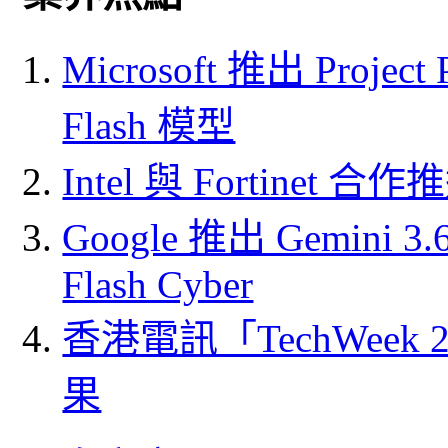
Microsoft 推出 Project
Flash 模型
Intel 與 Fortine
Google 推出 Gemini 3.6 
Flash Cyber
香港電訊「TechWeek
果