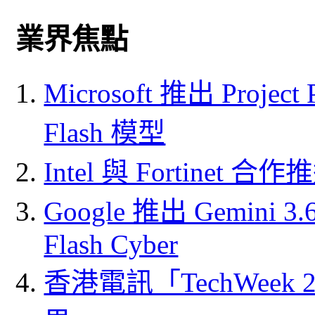
業界焦點
Microsoft 推出 Project
Flash 模型
Intel 與 Fortine
Google 推出 Gemini 3.6 
Flash Cyber
香港電訊「TechWeek