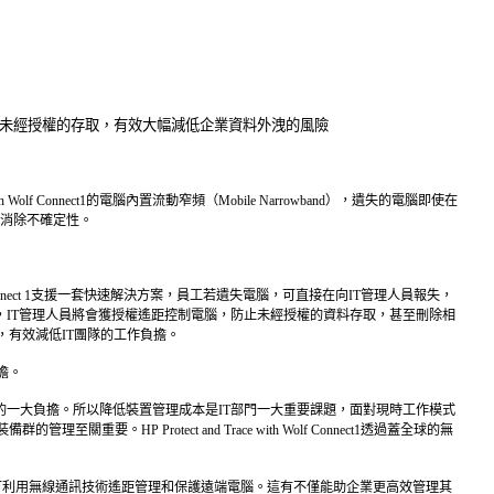
刪除資料，防止未經授權的存取，有效大幅減低企業資料外洩的風險
Connect1的電腦內置流動窄頻（Mobile Narrowband），遺失的電腦即使在
，消除不確定性。
 Connect 1支援一套快速解決方案，員工若遺失電腦，可直接在向IT管理人員報失，
，IT管理人員將會獲授權遙距控制電腦，防止未經授權的資料存取，甚至刪除相
有效減低IT團隊的工作負擔。
負擔。
開支的一大負擔。所以降低裝置管理成本是IT部門一大重要課題，面對現時工作模式
rotect and Trace with Wolf Connect1透過蓋全球的無
機的情況下，均可利用無線通訊技術遙距管理和保護遠端電腦。這有不僅能助企業更高效管理其