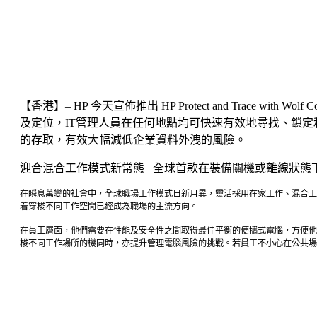
【香港】– HP 今天宣佈推出 HP Protect and Tra
及定位，IT管理人員在任何地點均可快速有效地尋找、鎖
的存取，有效大幅減低企業資料外洩的風險。
迎合混合工作模式新常態 全球首款在裝備關機或離線狀態
在瞬息萬變的社會中，全球職場工作模式日新月異，靈活採用在家工作、混合工
着穿梭不同工作空間已經成為職場的主流方向。
在員工層面，他們需要在性能及安全性之間取得最佳平衡的便攜式電腦，方便他
梭不同工作場所的機同時，亦提升管理電腦風險的挑戰。若員工不小心在公共場所遺失電腦或是裝