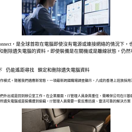
ce with Wolf Connect，是全球首款在電腦即使沒有電源或連
定和刪除遺失電腦的資料，即使裝備是在關機或是離線狀態，仍
下 仍能遙距尋找 鎖定和刪除遺失電腦資料
作模式。隨著我們適應新常態，一項最新跨國職場調查顯示，八成的香港上班族採用
們外出或是回到辦公室工作。在企業層面，IT管理人員身肩重任，需確保公司在IT
備遭到偷竊，IT管理人員需要一套反應迅速、靈活可靠的解決方案，而HP Protect and