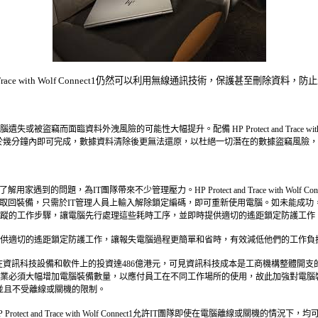
d Trace with Wolf Connect1仍然可以利用無線通訊技術，保護甚至
資料外洩風險的可能性大幅提升。配備 HP Protect and Trace with Wolf 
程於幾分鐘內即可完成，數據資料清除後更無法還原，以杜絕一切潛在的數據盜竊風險
問題，為IT團隊帶來不少管理壓力。HP Protect and Trace with Wolf
取回裝備，只需於IT管理人員上輸入解除鎖定編碼，即可重新使用電腦。如未能成功
蹤的工作步驟，讓電腦先行處理這些耗時工序，並即時提供適切的遙距鎖定防護工作，
理人員遙距控制電腦並即時提供適切的遙距鎖定防護工作，讓報失電腦過程更簡單和省時，有效減低他們的工作
21年在資訊科技設備和軟件上的投資達486億港元，可見資訊科技成本是工商機構整體
電腦裝備數量，以應付員工在不同工作場所的使用，故此加強對電腦裝備群的管理至關重要。HP P
，並且不受離線或關機的限制。
ct and Trace with Wolf Connect1允許IT團隊即使在電腦離線或關