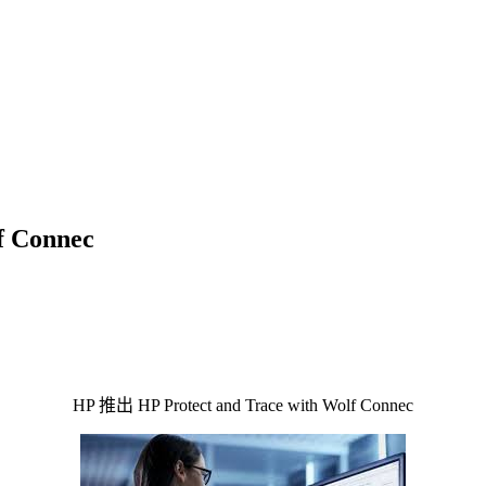
f Connec
HP 推出 HP Protect and Trace with Wolf Connec