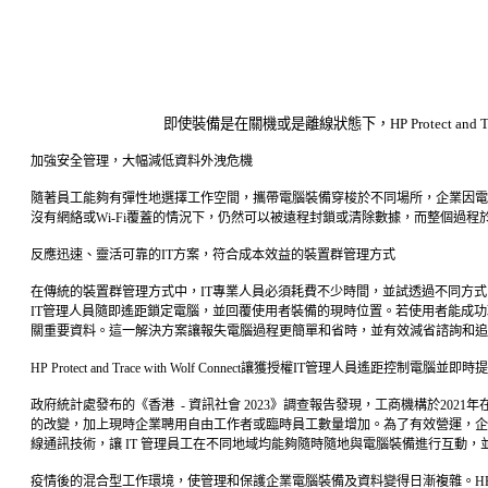
即使裝備是在關機或是離線狀態下，HP Protect an
加強安全管理，大幅減低資料外洩危機
隨著員工能夠有彈性地選擇工作空間，攜帶電腦裝備穿梭於不同場所，企業因電腦遺失或被盜竊而面臨
沒有網絡或Wi-Fi覆蓋的情況下，仍然可以被遠程封鎖或清除數據，而整個過
反應迅速、靈活可靠的IT方案，符合成本效益的裝置群管理方式
在傳統的裝置群管理方式中，IT專業人員必須耗費不少時間，並試透過不同方式了解用家遇到的
IT管理人員隨即遙距鎖定電腦，並回覆使用者裝備的現時位置。若使用者能成功
關重要資料。這一解決方案讓報失電腦過程更簡單和省時，並有效減省諮詢和追
HP Protect and Trace with Wolf Connect讓獲授權IT管
政府統計處發布的《香港 - 資訊社會 2023》調查報告發現，工商機構於20
的改變，加上現時企業聘用自由工作者或臨時員工數量增加。為了有效營運，企業必須大幅增加
線通訊技術，讓 IT 管理員工在不同地域均能夠隨時隨地與電腦裝備進行互動
疫情後的混合型工作環境，使管理和保護企業電腦裝備及資料變得日漸複雜。HP Prote