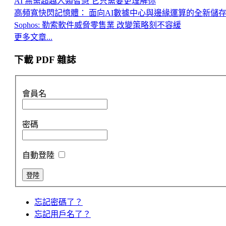
AI 無需超越人類智慧 它只需要更理解你
高頻寬快閃記憶體： 面向AI數據中心與邊緣運算的全新儲
Sophos: 勒索軟件威脅零售業 改變策略刻不容緩
更多文章...
下載 PDF 雜誌
會員名
密碼
自動登陸
忘記密碼了？
忘記用戶名了？