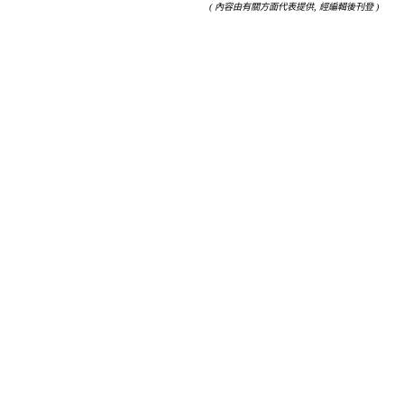
( 內容由有關方面代表提供, 經編輯後刊登 )