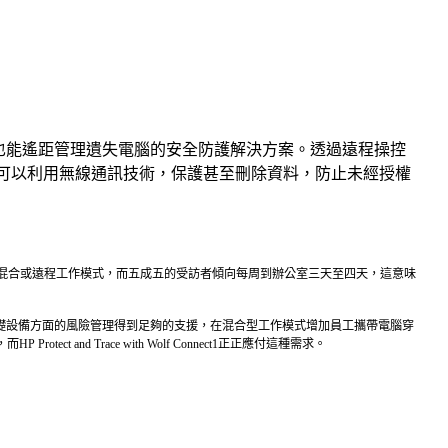
接網絡的情況下，也能遙距管理遺失電腦的安全防護解決方案。透過遠程操控
然可以利用無線通訊技術，保護甚至刪除資料，防止未經授權
混合或遠程工作模式，而五成五的受訪者傾向每周到辦公室三天至四天，這意味
基礎設備方面的風險管理得到足夠的支援，在混合型工作模式增加員工攜帶電腦穿
 Trace with Wolf Connect1正正應付這種需求。