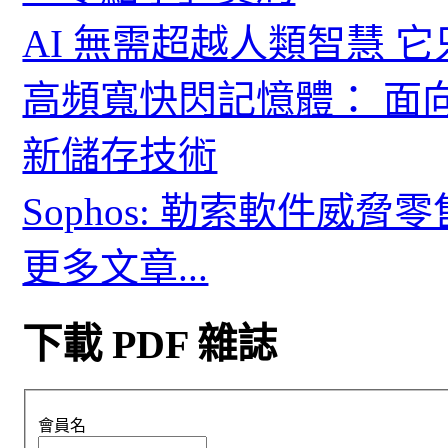
AI 無需超越人類智慧 
高頻寬快閃記憶體： 面
新儲存技術
Sophos: 勒索軟件威
更多文章...
下載 PDF 雜誌
會員名