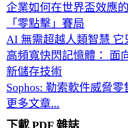
企業如何在世界盃效應的
「零點擊」賽局
AI 無需超越人類智慧 
高頻寬快閃記憶體： 面
新儲存技術
Sophos: 勒索軟件威
更多文章...
下載 PDF 雜誌