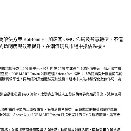
對話式行銷解決方案 BotBonnie，加速其 OMO 佈局及智慧轉型，不僅
品管理的透明度與效率提升，在潮流玩具市場中搶佔先機。
為 1,260 億美元，預計將在 2029 年成長至 1,359 億美元，顯示出持續
MART Taiwan 公關經理 Sabrina Yeh 指出：「為持續提升限量商品的
們有效維護購買公平性，同時讓消費者體驗更加流暢。期待未來能持續深化數位佈局，為
辨識機制、打造自動化私訊 FAQ 流程，改變過去傳統人工發放購買券與驗證作業、減輕現場
。
人工核對錯誤率並防止重複購買，保障消費者權益。而遊戲式的抽獎體驗亦能進一
pier 助力 POP MART Taiwan 打造更完好的 OMO 購物體驗、落實更
新用戶購買資格，並根據整理券領取與兌換狀況，動態釋放剩餘名額，同時還可在等待購