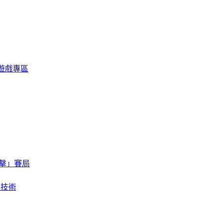
限定遊戲專區
擊」賽局
存技術