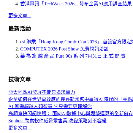
香港電訊「TechWeek 2026」發布企業AI應用調查結果
更多文章...
最新活動
csl 聯乘「Hong Kong Comic Con 2026」 首設官方
COMPUTEX 2026 Post Show 免費視訊洽談
華 為 旗 艦 產 品 Pura 90s 系 列 7月31日 正 式 開 賣
技術文章
亞太地區AI發展不能只追求算力
企業如何在世界盃效應的搜尋新常態中贏得AI時代的「零點
AI 無需超越人類智慧 它只需要更理解你
高頻寬快閃記憶體： 面向AI數據中心與邊緣運算的全新儲
Sophos: 勒索軟件威脅零售業 改變策略刻不容緩
更多文章...