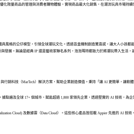
優化限量商品的管理與消費者購物體驗，實現商品最大化銷售，在潮流玩具市場持續
打造獨具風格的公仔模型，引領全球潮玩文化。透過盲盒機制創造驚喜感，讓大人小孩都能
具的創新與發展。無論是經典 IP 還是藝術家聯名系列，泡泡瑪特都致力於將潮玩帶入生
銷科技（MarTech）解決方案，幫助企業創造價值。秉持「讓 AI 更簡單，讓軟體更智能（Making AI 
4180），據點遍及全球 17+ 個城市，賦能超過 1,800 家領先企業，透過堅實的 AI 技
lization Cloud) 及數據雲（Data Cloud）。這些核心產品皆搭載 Appier 先