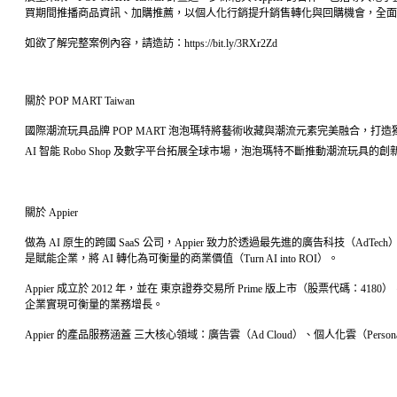
買期間推播商品資訊、加購推薦，以個人化行銷提升銷售轉化與回購機會，全面
如欲了解完整案例內容，請造訪：https://bit.ly/3RXr2Zd
關於 POP MART Taiwan
國際潮流玩具品牌 POP MART 泡泡瑪特將藝術收藏與潮流元素完美融合，
AI 智能 Robo Shop 及數字平台拓展全球市場，泡泡瑪特不斷推動潮流玩
關於 Appier
做為 AI 原生的跨國 SaaS 公司，Appier 致力於透過最先進的廣告科技（AdTech）與行
是賦能企業，將 AI 轉化為可衡量的商業價值（Turn AI into ROI）。
Appier 成立於 2012 年，並在 東京證券交易所 Prime 版上市（股票代碼：
企業實現可衡量的業務增長。
Appier 的產品服務涵蓋 三大核心領域：廣告雲（Ad Cloud）、個人化雲（Persona