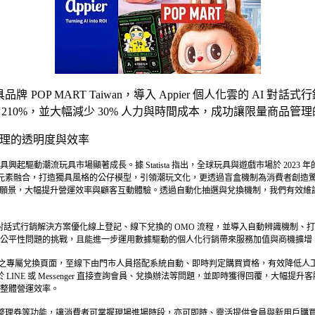
玩具品牌 POP MART Taiwan，導入 Appier 個人化雲的 AI 
成長 210%，並大幅減少 30% 人力與時間成本，成功讓限量商
品管理的透明度與效率
玩具市場顯著成長。據 Statista 指出，全球玩具與遊戲市場於 2023 年的市場規模
流元素融合，打造獨具風格的公仔模型，引領潮玩文化，更透過盲盒機制為消費者創造驚喜感。POP 
功實現 OMO 的願景，大幅提升營運效率與顧客互動體驗。透過自動化抽選與兌換機制，我
er 個人化雲的 AI 對話式行銷解決方案優化線上登記、線下兌換的 OMO 流程，並導入自動
公平性問題的挑戰，且能進一步運用數據驅動的個人化行銷帶來服務加值與商機擴增
中選之專屬兌換頁面，至線下由門市人員搭配系統自動、即時判定購買資格，有效降低
 或 Messenger 直接查詢會員、兌換辦法等問題，並即時獲得回覆，大幅提升客服效率。Ap
整體營運效率。
作，包括導入電子整理券等功能，讓消費者可掌握現場進場時段，亦可即時、靈活提供會員與