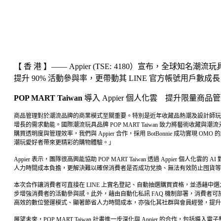
【 香 港 】—— Appier (TSE: 4180）宣布，全球知名潮流
提升 90% 活動參與率，更帶動其 LINE 官方帳號用戶數
POP MART Taiwan
導入 Appier 個人化雲 提升限量商
商品管理對於潮流品牌的商業模式至關重要。特別是近年收藏品熱潮及設計師玩具興起驅動潮流
增長的需求動能。國際潮流玩具品牌 POP MART Taiwan 致力將藝術收藏與潮
購買透明度與管理效率，我們與 Appier 合作，採用 BotBonnie 成
潮玩愛好者帶來更精彩的購物體驗。」
Appier 表示，團隊很高興能協助 POP MART Taiwan 透過 Appi
人力時間成本負擔，更解決難以確保消費者是否成功兌換、無法有效防止囤貨等
本次合作讓消費者可直接在 LINE 上實名登記、自動抽選購買資格，並憑藉
步增強消費者的活動參與感。此外，藉由自動化私訊 FAQ 機制部署，消費者可於 LINE
高效的數位營運模式、顯著節省人力時間成本，亦強化其社群與會員經營，提升
展望未來，POP MART Taiwan 計畫進一步深化與 Appier 的合