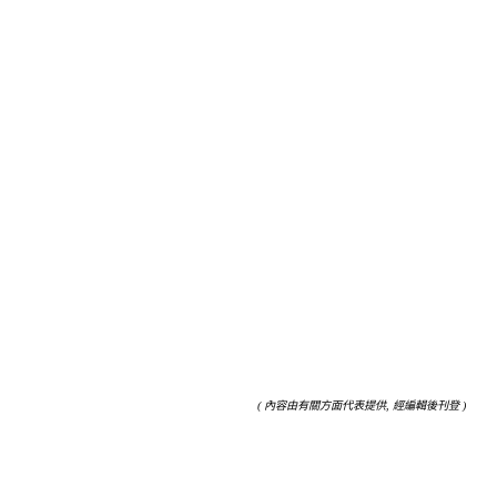
( 內容由有關方面代表提供, 經編輯後刊登 )