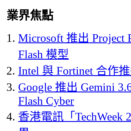
業界焦點
Microsoft 推出 Project
Flash 模型
Intel 與 Fortine
Google 推出 Gemini 3.6 
Flash Cyber
香港電訊「TechWeek