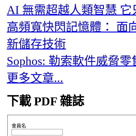
AI 無需超越人類智慧 
高頻寬快閃記憶體： 面
新儲存技術
Sophos: 勒索軟件威
更多文章...
下載 PDF 雜誌
會員名