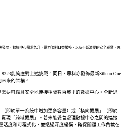
應用加速發展、數據中心需求急升、電力限制日益嚴格，以及不斷演變的安全威脅，思
科 8223能夠應對上述挑戰。同日，思科亦發佈最新Silicon One
面向未來的架構。
使業界需要可靠且安全地連接相隔數百英里的數據中心。全新思
展」（即於單一系統中增加更多容量）或「橫向擴展」（即於
心，實現「跨域擴展」。若未能妥善處理數據中心之間的連接
的靈活度和可程式化，並透過深度緩衝，確保關鍵工作負載在