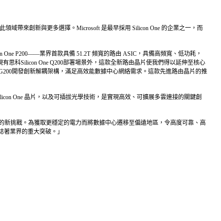
帶來創新與更多選擇。Microsoft 是最早採用 Silicon One 的企業之一，而
P200——業界首款具備 51.2T 頻寬的路由 ASIC，具備高頻寬、低功耗，
思科Silicon One Q200部署場景外，這款全新路由晶片使我們得以延伸至核心
G200開發創新解耦架構，滿足高效能數據中心網絡需求。這款先進路由晶片的推
Silicon One 晶片，以及可插拔光學技術，是實現高效、可擴展多雲連接的關鍵創
可靠度及擴展性方面的新挑戰。為獲取更穩定的電力而將數據中心遷移至偏遠地區，令高度可靠、高
，標誌著業界的重大突破。」