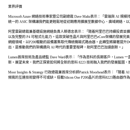
業界評價
Microsoft Azure 網絡技術專家暨公司副總裁 Dave Maltz表示：「雲端
統一的 ASIC 架構讓我們能更輕鬆地從初期應用擴展至數據中心、廣域網絡，以及
阿里雲副總裁兼基礎設施網絡負責人蔡德忠表示：「隨着阿里巴巴持續投資並擴展雲端架構
以及完整的 P4 可程式化能力。這款突破性晶片與阿里巴巴eCore架構的發展完美契
網絡領域，以P200驅動的設備叢集取代傳統機箱式路由器。此轉型將顯著提升
出，是推動我們的架構邁向 AI 時代的重要里程碑，助阿里巴巴加速創新。」
Lumen首席技術及產品總監 Dave Ward表示：「作為思科的長期客戶，Lume
新。展望未來，我們正探索如何將全新的思科 8223 技術融入我們的發展藍圖
Moor Insights & Strategy 行政總裁兼首席分析師Patrick 
頻寬的互連技術變得不可或缺。搭載Silicon One P200晶片的思科8223