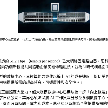
效連接數據中心及支援新一代AI工作負載而設，是目前業界最優化的解決方案。隨著AI
2 Tbps （terabits per second）乙太網絡固定路由器，思
台。這兩項創新技術共同協助企業突破傳輸瓶頸，並為AI時代構建
使是大型的數據中心，其運算能力亦難以追上 AI 的成長速度，促
式數據中心架構提供所需的超高頻寬、可擴展性和安全性。」
限制正面臨龐大壓力。超大規模數據中心已無法進一步「向上擴
日益殷切。業界必須透過將 AI 工作負載分散至多個數據中
，從而浪費時間、電力和成本。思科8223系統為企業提供所需