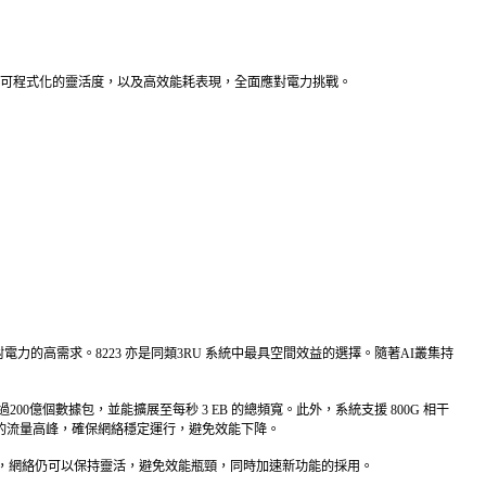
面可程式化的靈活度，以及高效能耗表現，全面應對電力挑戰。
力的高需求。8223 亦是同類3RU 系統中最具空間效益的選擇。隨著AI叢集持
00億個數據包，並能擴展至每秒 3 EB 的總頻寬。此外，系統支援 800G 相干
期間產生的流量高峰，確保網絡穩定運行，避免效能下降。
斷演變，網絡仍可以保持靈活，避免效能瓶頸，同時加速新功能的採用。