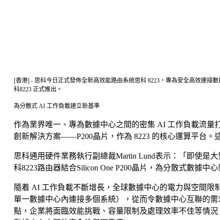
[香港] - 思科今日正式發佈全新高效能路由系統思科 8223，專為安全高
科8223 正式推出。
為分散式 AI 工作負載建立新基準
作為業界唯一、專為數據中心之間的密集 AI 工作負載流量打造的 51.
創新解決方案——P200晶片，作為 8223 的核心運算平
思科通用硬件業務執行副總裁Martin Lund表示：「即
科8223路由器結合Silicon One P200晶片，為分散
隨着 AI 工作負載不斷增長，全球數據中心的電力與空間
單一數據中心內連接多個系統），從而令數據中心互聯的需求
點，企業將面臨效能挑戰、容量限制及處理效率不佳等情況