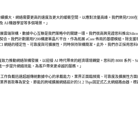
與 AI 規模持續擴大，網絡需要更高的速度及更大的緩衝空間，以應對流量高峰。我們樂見P200在此領域
 AI/機器學習等多個場景。」
，數據中心互聯是我們策略中的關鍵一環。我們很高興見證思科推出Silicon One 
合。我們計劃運用P200構建單晶片平台，作為拓展 eCore 佈局的基礎模組。除支援現有
DCI 網絡的穩定性、可靠度與可擴展性，同時保持架構簡潔。此外，我們亦正採用思科
n 一直致力推動網絡架構發展，以迎接 AI 時代帶來的經濟環境轉變。思科的 8000 系列、
，進一步提升網絡效能，為客戶帶來更卓越的服務。」
Moorhead表示：「隨着 AI 工作負載迅速超越傳統數據中心的承載能力，業界正面臨頻寬、
路由器作為業界首款專為安全、節能的跨域擴展網絡設計的51.2 Tbps固定式乙太網絡路由器