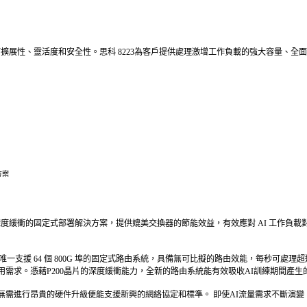
擴展性、靈活度和安全性。思科 8223為客戶提供處理激增工作負載的強大容量、全
方案
度緩衝的固定式部署解決方案，提供媲美交換器的節能效益，有效應對 AI 工作負載對電
支援 64 個 800G 埠的固定式路由系統，具備無可比擬的路由效能，每秒可處理超過2
聯及都會網絡應用需求。憑藉P200晶片的深度緩衝能力，全新的路由系統能有效吸收AI訓練
 晶片，無需進行昂貴的硬件升級便能支援新興的網絡協定和標準。 即使AI流量需求不