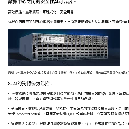
數據中心之間的安全性與可靠度。
高效節能、靈活擴展、可程式化、安全可靠
構建面向未來的AI核心網絡至關重要，不僅需要能夠應對功耗挑戰，亦須具備可
思科 8223專為安全高效連接數據中心及支援新一代AI工作負載而設，是目前業界最優化的解決
8223的獨特優勢包括：
• 高效節能：專為跨域擴展網絡打造的8223，為目前最高效的路由系統。這款深
續「跨域擴展」，電力與空間效率的重要性將日益凸顯。
• 全面擴展，效能與容量兼備：8223提供業界領先的頻寬以及最高密度，是目前唯一
光學（coherent optics），可滿足最長達 1,000 公里的數據中心互
• 智能靈活：8223 可根據即時網絡狀態智能調整。搭載可程式化的 P200