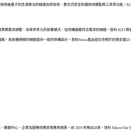
。憑藉採用後量子抗性演算法的線速加密技術、整合式安全防護與持續監察工具等功能，8
需求調整，並尋求多元的部署模式，從而構建最符合需求的網絡。思科 8223 將首先支援
箱，為各種規模的網絡提供一致的架構設計。思科Nexus產品組合亦將於近期支援以 P20
算、數據中心、企業及服務供應商等應用場景。自 2019 年推出以來，思科 Silicon O