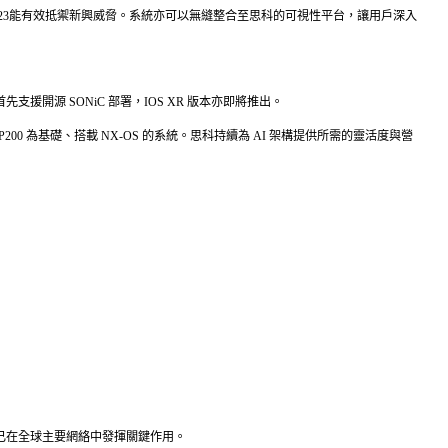
223能有效抵禦新興威脅。系統亦可以無縫整合至思科的可視性平台，讓用戶深入
開源 SONiC 部署，IOS XR 版本亦即將推出。
0 為基礎、搭載 NX-OS 的系統。思科持續為 AI 架構提供所需的靈活度與營
ne 已在全球主要網絡中發揮關鍵作用。