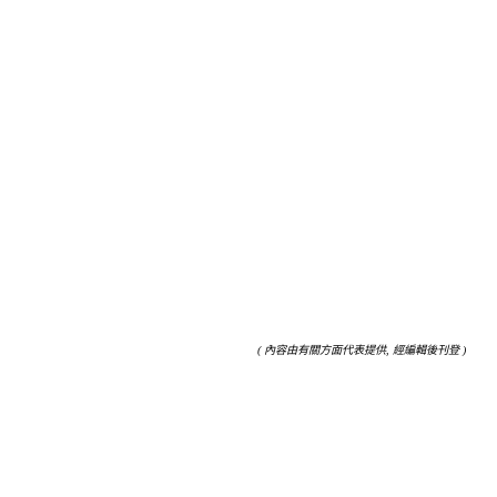
( 內容由有關方面代表提供, 經編輯後刊登 )