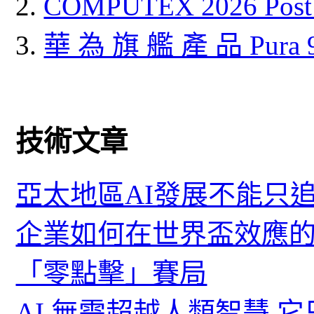
COMPUTEX 2026 P
華 為 旗 艦 產 品 Pura
技術文章
亞太地區AI發展不能只
企業如何在世界盃效應的
「零點擊」賽局
AI 無需超越人類智慧 