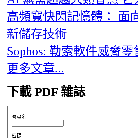
高頻寬快閃記憶體： 面
新儲存技術
Sophos: 勒索軟件威
更多文章...
下載 PDF 雜誌
會員名
密碼