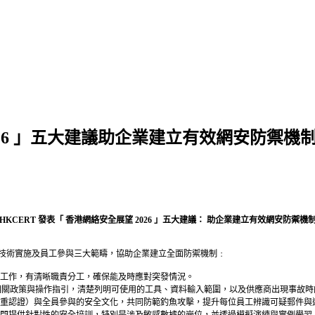
2026 」五大建議助企業建立有效網安防禦機
HKCERT 發表「 香港網絡安全展望 2026 」五大建議： 助企業建立有效網安防禦機
制定、技術實施及員工參與三大範疇，協助企業建立全面防禦機制﹕
變工作，有清晰職責分工，確保能及時應對突發情況。
制定相關政策與操作指引，清楚列明可使用的工具、資料輸入範圍，以及供應商出現事故
、多重認證）與全員參與的安全文化，共同防範釣魚攻擊，提升每位員工辨識可疑郵件與
各部門提供針對性的安全培訓，特別是涉及敏感數據的崗位，並透過模擬演練與實例學習