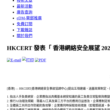
技術文章
最新活動
廣告查詢
eDM-電郵推廣
免費訂閱
下載雜誌
關於我們
HKCERT 發表「 香港網絡安全展望 
[香港] — HKCERT(香港網絡安全事故協調中心)提出五項建議，涵蓋政策
1. 指派人手負責網安﹕企業應指派具備基本網安知識的員工負責日常監察與應
2. 推行AI治理及規範﹕隨着AI工具及第三方平台的應用日益普及，企業應
3. 全體員工共同合作防範釣魚攻擊：企業應同時採取技術措施（如電郵過濾
4. 提高全體員工網安意識﹕網絡安全是全體員工的共同責任。企業應定期為