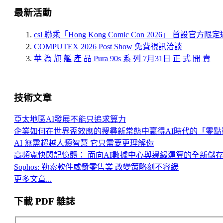
最新活動
csl 聯乘「Hong Kong Comic Con 2026」 首設官方
COMPUTEX 2026 Post Show 免費視訊洽談
華 為 旗 艦 產 品 Pura 90s 系 列 7月31日 正 式 開 賣
技術文章
亞太地區AI發展不能只追求算力
企業如何在世界盃效應的搜尋新常態中贏得AI時代的「零點
AI 無需超越人類智慧 它只需要更理解你
高頻寬快閃記憶體： 面向AI數據中心與邊緣運算的全新儲
Sophos: 勒索軟件威脅零售業 改變策略刻不容緩
更多文章...
下載 PDF 雜誌