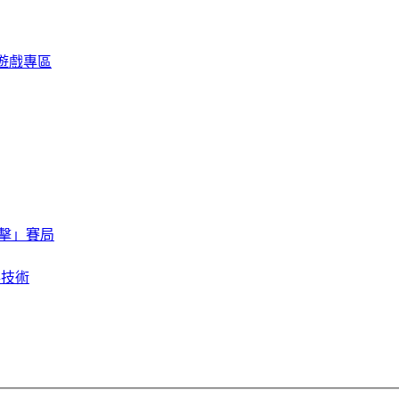
限定遊戲專區
擊」賽局
存技術