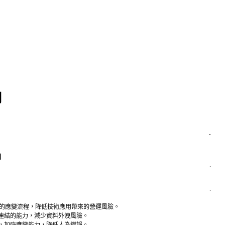
制
.
制
.
.
時的應變流程，降低技術應用帶來的營運風險。
連結的能力，減少資料外洩風險。
，加強應變能力，降低人為錯誤。