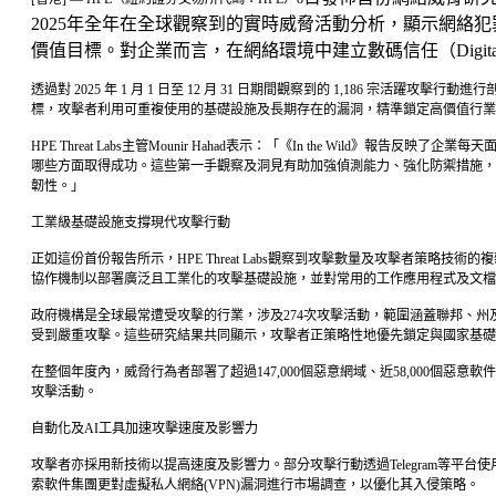
2025年全年在全球觀察到的實時威脅活動分析，顯示網
價值目標。對企業而言，在網絡環境中建立數碼信任（Digit
透過對 2025 年 1 月 1 日至 12 月 31 日期間觀察到的 1,18
標，攻擊者利用可重複使用的基礎設施及長期存在的漏洞，精準鎖定高價值行業
HPE Threat Labs主管Mounir Hahad表示：「《In the 
哪些方面取得成功。這些第一手觀察及洞見有助加強偵測能力、強化防禦措施，
韌性。」
工業級基礎設施支撐現代攻擊行動
正如這份首份報告所示，HPE Threat Labs觀察到攻擊數量及攻擊者
協作機制以部署廣泛且工業化的攻擊基礎設施，並對常用的工作應用程式及文檔
政府機構是全球最常遭受攻擊的行業，涉及274次攻擊活動，範圍涵蓋聯邦、州
受到嚴重攻擊。這些研究結果共同顯示，攻擊者正策略性地優先鎖定與國家基礎
在整個年度內，威脅行為者部署了超過147,000個惡意網域、近58,000
攻擊活動。
自動化及AI工具加速攻擊速度及影響力
攻擊者亦採用新技術以提高速度及影響力。部分攻擊行動透過Telegram等平台
索軟件集團更對虛擬私人網絡(VPN)漏洞進行市場調查，以優化其入侵策略。