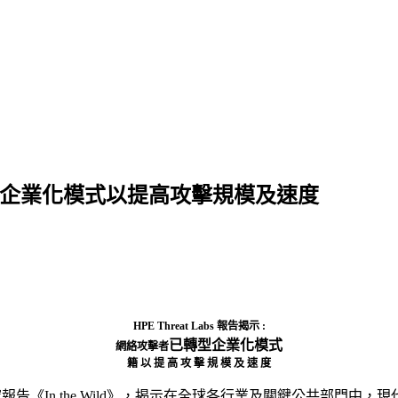
攻擊者轉型企業化模式以提高攻擊規模及速度
HPE Threat Labs 報告揭示 :
已轉型企業化模式
網絡攻擊者
籍
以 提 高 攻 擊 規 模 及 速 度
告《In the Wild》，揭示在全球各行業及關鍵公共部門中