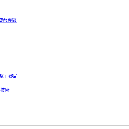
限定遊戲專區
擊」賽局
存技術