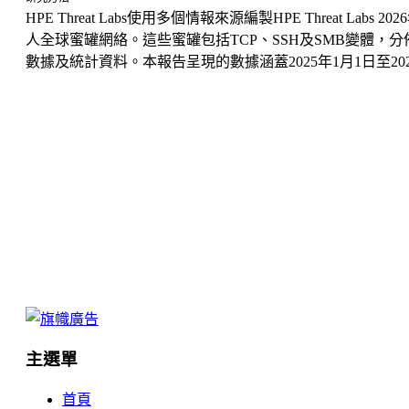
HPE Threat Labs使用多個情報來源編製HPE Threat Labs 2
人全球蜜罐網絡。這些蜜罐包括TCP、SSH及SMB變體
數據及統計資料。本報告呈現的數據涵蓋2025年1月1日至202
主選單
首頁