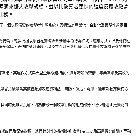
統漏洞來擴大攻擊規模，並以比防禦者更快的速度反覆攻陷高
要任務。
研究結果揭示了一個快速演變的攻擊者生態系統，其特點是專業化、自動化及策略性鎖定目
足於現實中的威脅行為。報告捕捉攻擊者在實際攻擊活動中的行為模式、適應方式，以及他們在
安全保障、更快的應對速度，以及在面對日益組織化和持續性攻擊時更強的防禦
織的犯罪團體，其運作方式與大型企業愈趨相似，擁有清晰的架構、專業團隊及高效的
映攻擊者持續聚焦高價值數據及經濟利益。國防、製造、電訊、醫療及教育機構亦
測性，但同時更難以瓦解，因為摧毀一個攻擊行動的組成部分，很少能阻止更廣泛的
語音及深偽視頻，進行針對性的視頻釣魚攻擊(vishing)及高層冒充詐騙，而勒