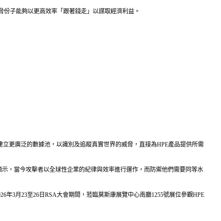
脅份子能夠以更高效率「跟著錢走」以謀取經濟利益。
深厚專業知識，並建立更廣泛的數據池，以識別及追蹤真實世界的威脅，直接為HPE產品提供所需
he Wild》報告顯示，當今攻擊者以全球性企業的紀律與效率進行運作，而防禦他們需要同等水
2026年3月23至26日RSA大會期間，蒞臨莫斯康展覽中心南廳1255號展位參觀HPE