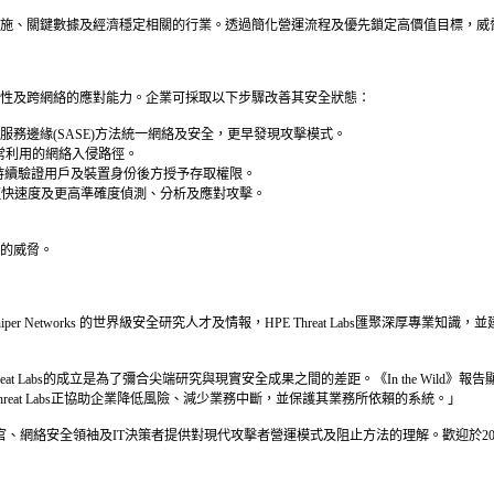
施、關鍵數據及經濟穩定相關的行業。透過簡化營運流程及優先鎖定高價值目標，威
性及跨網絡的應對能力。企業可採取以下步驟改善其安全狀態：
務邊緣(SASE)方法統一網絡及安全，更早發現攻擊模式。
者常利用的網絡入侵路徑。
)持續驗證用戶及裝置身份後方授予存取權限。
更快速度及更高準確度偵測、分析及應對攻擊。
的威脅。
Juniper Networks 的世界級安全研究人才及情報，HPE Threat Labs匯聚
示：「HPE Threat Labs的成立是為了彌合尖端研究與現實安全成果之間的差距。《In t
eat Labs正協助企業降低風險、減少業務中斷，並保護其業務所依賴的系統。」
旨在為首席資訊安全官、網絡安全領袖及IT決策者提供對現代攻擊者營運模式及阻止方法的理解。歡迎於