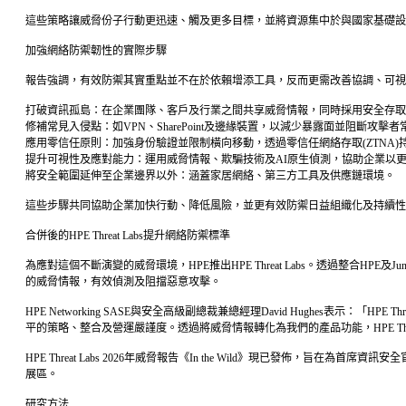
這些策略讓威脅份子行動更迅速、觸及更多目標，並將資源集中於與國家基礎設
加強網絡防禦韌性的實際步驟
報告強調，有效防禦其實重點並不在於依賴增添工具，反而更需改善協調、可視
打破資訊孤島：在企業團隊、客戶及行業之間共享威脅情報，同時採用安全存取服
修補常見入侵點：如VPN、SharePoint及邊緣裝置，以減少暴露面並阻斷攻擊
應用零信任原則：加強身份驗證並限制橫向移動，透過零信任網絡存取(ZTNA
提升可視性及應對能力：運用威脅情報、欺騙技術及AI原生偵測，協助企業以
將安全範圍延伸至企業邊界以外：涵蓋家居網絡、第三方工具及供應鏈環境。
這些步驟共同協助企業加快行動、降低風險，並更有效防禦日益組織化及持續性
合併後的HPE Threat Labs提升網絡防禦標準
為應對這個不斷演變的威脅環境，HPE推出HPE Threat Labs。透過整合HPE及
的威脅情報，有效偵測及阻擋惡意攻擊。
HPE Networking SASE與安全高級副總裁兼總經理David Hughes表
平的策略、整合及營運嚴謹度。透過將威脅情報轉化為我們的產品功能，HPE Thr
HPE Threat Labs 2026年威脅報告《In the Wild》現已發佈，
展區。
研究方法