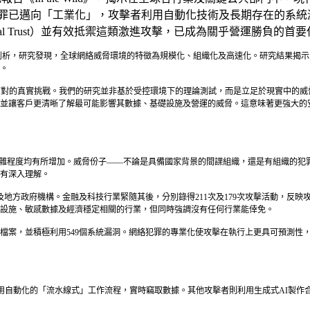
絡犯罪已邁向「工業化」，攻擊者利用自動化技術及長期存在的系
al Trust）並有效抵禦這類激進攻擊，已成為關乎營運勝負的首
6 宗活躍攻擊行動進行剖析，研究發現，全球網絡威脅環境的特徵為規模化、組織化及高速化。
。
Wild》報告反映了企業每天面對的真實挑戰。我們的研究並非基於受控環境下的理論測試，而是立
並讓客戶更清晰了解最可能影響其數據、基礎設施及營運的威脅。這意味著更強大的
策略技術的複雜程度均有所增加。威脅份子——不論是具備國家背景的間諜組織，還是有組
有深入理解。
及地方政府機構。金融及科技行業緊隨其後，分別錄得211次及179次攻擊活動，反
設施、敏感數據及經濟穩定相關的行業，但同時強調沒有任何行業能倖免。
個惡意軟件檔案，並積極利用549個系統漏洞。網絡犯罪的專業化使攻擊在執行上更具可預
使用自動化的「流水線式」工作流程，實時竊取數據。其他攻擊者則利用生成式AI製作合成