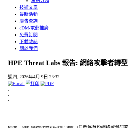
焦點分類
技術文章
最新活動
廣告查詢
eDM-電郵推廣
免費訂閱
下載雜誌
關於我們
HPE Threat Labs 報告: 網絡
週四, 2026年4月 9日 23:32
.
.
.
日
發佈首份網絡威脅研究報
[香港] — HPE（紐約證券交易所代碼：HPE）8