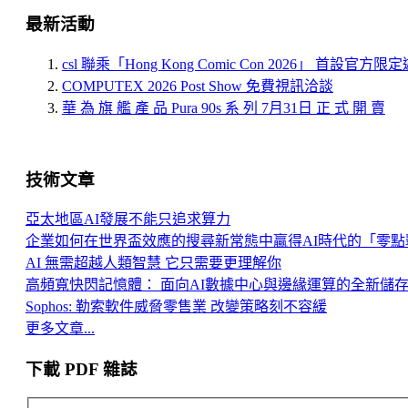
最新活動
csl 聯乘「Hong Kong Comic Con 2026」 首設官方
COMPUTEX 2026 Post Show 免費視訊洽談
華 為 旗 艦 產 品 Pura 90s 系 列 7月31日 正 式 開 賣
技術文章
亞太地區AI發展不能只追求算力
企業如何在世界盃效應的搜尋新常態中贏得AI時代的「零點
AI 無需超越人類智慧 它只需要更理解你
高頻寬快閃記憶體： 面向AI數據中心與邊緣運算的全新儲
Sophos: 勒索軟件威脅零售業 改變策略刻不容緩
更多文章...
下載 PDF 雜誌