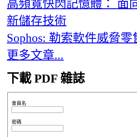
高頻寬快閃記憶體： 面
新儲存技術
Sophos: 勒索軟件威
更多文章...
下載 PDF 雜誌
會員名
密碼