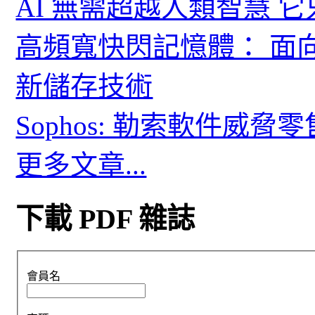
AI 無需超越人類智慧 
高頻寬快閃記憶體： 面
新儲存技術
Sophos: 勒索軟件威
更多文章...
下載 PDF 雜誌
會員名