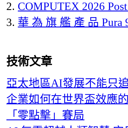
COMPUTEX 2026 P
華 為 旗 艦 產 品 Pura
技術文章
亞太地區AI發展不能只
企業如何在世界盃效應的
「零點擊」賽局