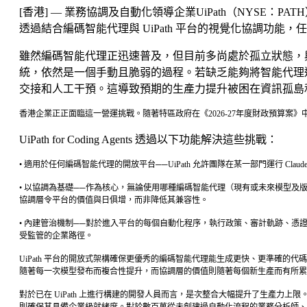
[香港] — 業務協調及自動化領導企業UiPath（NYSE：PA
透過結合編碼智能代理與 UiPath 平台的視覺化協調
雖然編碼智能代理正迅速普及，但目前多尚處於孤立狀態，
統，依然是一個手動且脆弱的過程。若缺乏能夠將智能代理連
交接和人工干預。這導致預期的生產力提升被困在資訊孤島
香港企業正正面臨這一營運挑戰。隨著特區政府在《2026-27年度財政預算
UiPath for Coding Agents 透過以下功能解決這些挑戰：
• 適用於任何編碼智能代理的開放平台──UiPath 允許團隊在某一部門運行 Cl
• 以協調為基礎──作為核心，無論使用哪種編碼智能代理（現有或未來模型及版本），
協調層令平台的價值與日俱增，而非降低其兼容性。
• 內建管治機制──對於進入平台的每個自動化程序，執行政策、審計軌跡、憑
受監管的企業路徑。
UiPath 平台的開放式架構確保更優秀的編碼智能代理能生成更快、更準確
隨著每一次模型發布而複合性提升，而協調層的價值則隨著每個新生產而有所累
對於已在 UiPath 上進行構建的開發人員而言，是次整合大幅提升了生產力
則確保其具備企業級就緒度。對於數百萬從未創建過自動化流程的業務分析師、