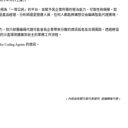
動化流程視為『一等公民』的平台，並賦予其企業所需的管治能力、可靠性與規模。如
是產品經理、分析師還是營運人員，任何人都能將構想交由編碼智能代理實現，
潛力，但只部署編碼代理可能會為企業帶來分散的資訊孤島及合規風險。透過將協
從孤立的沙盒環境擴展到自主的業務工作流程。
Coding Agents 的資訊。
( 內容由有關方面代表提供, 經編輯後刊登 )