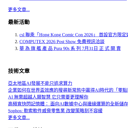
更多文章...
最新活動
csl 聯乘「Hong Kong Comic Con 2026」 首設官方
COMPUTEX 2026 Post Show 免費視訊洽談
華 為 旗 艦 產 品 Pura 90s 系 列 7月31日 正 式 開 賣
技術文章
亞太地區AI發展不能只追求算力
企業如何在世界盃效應的搜尋新常態中贏得AI時代的「零點
AI 無需超越人類智慧 它只需要更理解你
高頻寬快閃記憶體： 面向AI數據中心與邊緣運算的全新儲
Sophos: 勒索軟件威脅零售業 改變策略刻不容緩
更多文章...