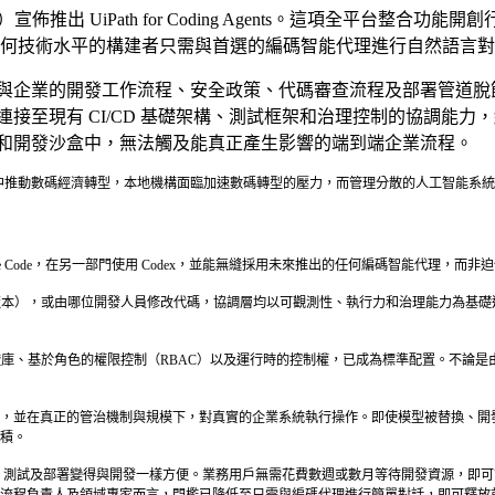
TH）宣佈推出 UiPath for Coding Agents。這項全平
功能，任何技術水平的構建者只需與首選的編碼智能代理進行自然語
與企業的開發工作流程、安全政策、代碼審查流程及部署管道脫
接至現有 CI/CD 基礎架構、測試框架和治理控制的協調能
和開發沙盒中，無法觸及能真正產生影響的端到端企業流程。
案》中推動數碼經濟轉型，本地機構面臨加速數碼轉型的壓力，而管理分散的人工智能
aude Code，在另一部門使用 Codex，並能無縫採用未來推出的任何編碼智能代理，
或由哪位開發人員修改代碼，協調層均以可觀測性、執行力和治理能力為基礎連接各個智能代理。
證庫、基於角色的權限控制（RBAC）以及運行時的控制權，已成為標準配置。不論
的代碼，並在真正的管治機制與規模下，對真實的企業系統執行操作。即使模型被替換、
積。
上限。測試及部署變得與開發一樣方便。業務用戶無需花費數週或數月等待開發資源，即可設
流程負責人及領域專家而言，門檻已降低至只需與編碼代理進行簡單對話，即可釋放