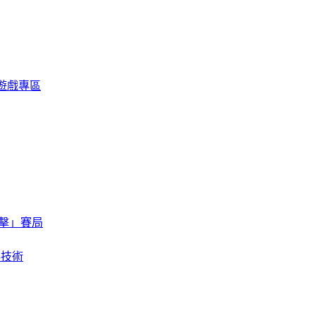
限定遊戲專區
擊」賽局
存技術