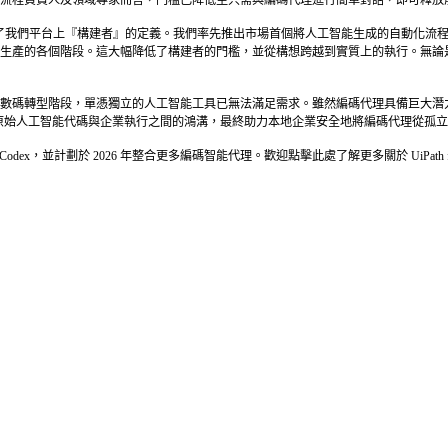
的出現，徹底改變了我們平台上『構建者』的定義。我們率先推出市場首個將人工智能生成的自
生產的各個階段。這大幅降低了構建者的門檻，並從構想跨越到實質上的執行。無論
振奮的數碼轉型階段，單憑獨立的人工智能工具已無法滿足需求。雖然編碼代理具備巨大
ents能夠填補原始人工智能代碼與企業執行之間的鴻溝，最終助力本地企業安全地將編碼代理
OpenAI Codex，並計劃於 2026 年整合更多編碼智能代理。歡迎點擊此處了解更多關於 UiPath for 