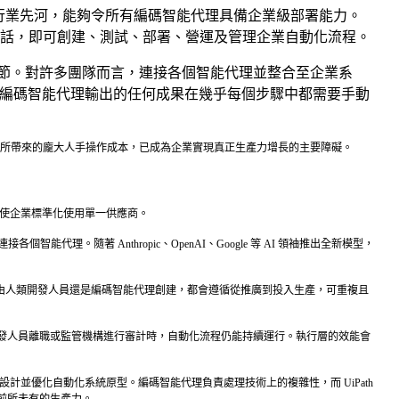
台整合功能開創行業先河，能夠令所有編碼智能代理具備企業級部署能力。
言對話，即可創建、測試、部署、營運及管理企業自動化流程。
節。對許多團隊而言，連接各個智能代理並整合至企業系
力，編碼智能代理輸出的任何成果在幾乎每個步驟中都需要手動
系統所帶來的龐大人手操作成本，已成為企業實現真正生產力增長的主要障礙。
而非迫使企業標準化使用單一供應商。
隨著 Anthropic、OpenAI、Google 等 AI 領袖推出全新模型，
是由人類開發人員還是編碼智能代理創建，都會遵循從推廣到投入生產，可重複且
開發人員離職或監管機構進行審計時，自動化流程仍能持續運行。執行層的效能會
計並優化自動化系統原型。編碼智能代理負責處理技術上的複雜性，而 UiPath
前所未有的生產力。