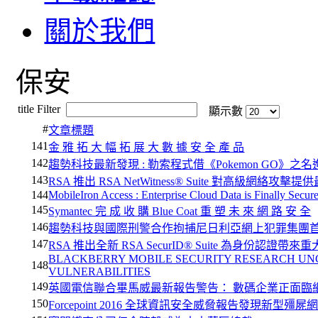
關於我們
保安
title Filter
顯示數
#
文章標題
141
金 雅 拓 大 幅 拓 展 大 數 據 安 全 產 品
142
趨勢科技最新發現 : 勒索程式借《Pokemon GO》之
143
RSA 推出 RSA NetWitness® Suite 對高級網絡
144
MobileIron Access : Enterprise Cloud Data is Finally Secu
145
Symantec 完 成 收 購 Blue Coat 重 塑 未 來 網 路 安 全
146
趨勢科技與國際刑警合作拘捕尼日利亞網上犯罪集團
147
RSA 推出全新 RSA SecurID® Suite 為身份認證帶來
BLACKBERRY MOBILE SECURITY RESEARCH UN
148
VULNERABILITIES
149
英國電信聯合畢馬威最新報告警告： 數碼企業正面臨
150
Forcepoint 2016 全球資訊安全威脅報告發現新型殭屍網