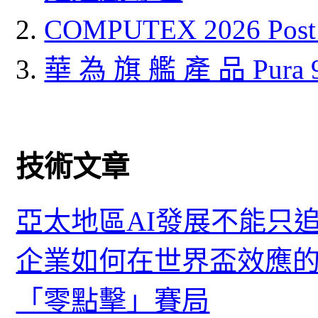
COMPUTEX 2026 P
華 為 旗 艦 產 品 Pura
技術文章
亞太地區AI發展不能只
企業如何在世界盃效應的
「零點擊」賽局