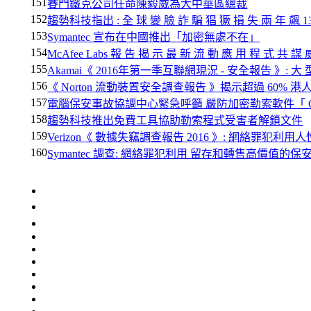
151
賽門鐵克公司任命陳毅威為大中華區總裁
152
趨勢科技指出 : 全 球 變 臉 詐 騙 猖 獗 損 失 兩 年 飆 1
153
Symantec 宣布在中國推出「加密無處不在」
154
McAfee Labs 報 告 揭 示 最 新 流 動 應 用 程 式 共 謀 
155
Akamai《 2016年第一季互聯網現況 - 安全報告 》: 大 型
156
《 Norton 流動裝置安全調查報告 》揭示超過 60%
157
電腦保安事故協調中心緊急呼籲 嚴防加密勒索軟件「 C r y p
158
趨勢科技推出免費工具協助勒索程式受害者解鎖文件
159
Verizon《 數據失竊調查報告 2016 》: 網絡罪犯利用
160
Symantec 調查: 網絡罪犯利用 留存和轉售高價值的保