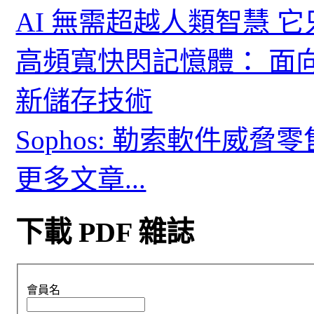
AI 無需超越人類智慧 
高頻寬快閃記憶體： 面
新儲存技術
Sophos: 勒索軟件威
更多文章...
下載 PDF 雜誌
會員名