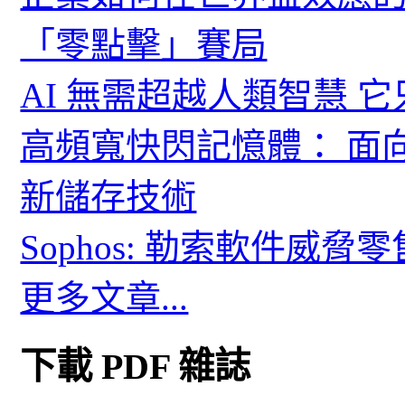
「零點擊」賽局
AI 無需超越人類智慧 
高頻寬快閃記憶體： 面
新儲存技術
Sophos: 勒索軟件威
更多文章...
下載 PDF 雜誌