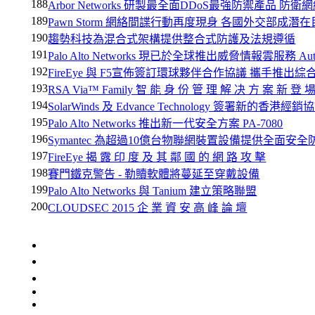
188
Arbor Networks 研製最全面DDoS最強防禦產品 
189
Pawn Storm 網絡間諜行動再度現身 各國外交部成潛
190
趨勢科技為混合式架構提供整合式防護及法規遵循
191
Palo Alto Networks 現已於全球推出​威脅情報雲服務 Auto
192
FireEye 與 F5宣佈簽訂環球夥伴合作協議 攜手推出
193
RSA Via™ Family 智 能 身 份 管 理 解 决 方 案 新 登 
194
SolarWinds 及 Edvance Technology 簽署新的香港經銷
195
Palo Alto Networks 推出新一代安全方案 PA-7080
196
Symantec 為超過10億台物聯網裝置設備提供全面安全
197
FireEye 揭 露 印 度 及 其 鄰 國 的 網 路 攻 擊
198
賽門鐵克警告 - 勒贖軟體將蔓延至穿戴設備
199
Palo Alto Networks 與 Tanium 建立策略聯盟
200
CLOUDSEC 2015 企 業 資 安 高 峰 論 壇