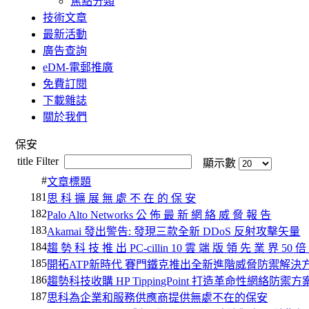
焦點分類
技術文章
最新活動
廣告查詢
eDM-電郵推廣
免費訂閱
下載雜誌
關於我們
保安
title Filter
顯示數
#
文章標題
181
思 科 擴 展 無 處 不 在 的 保 安
182
Palo Alto Networks 公 佈 最 新 網 絡 威 脅 報 告
183
Akamai 發出警告: 發現三款全新 DDoS 反射攻擊矢量
184
趨 勢 科 技 推 出 PC-cillin 10 雲 端 版 領 先 業 界 50 
185
開拓ATP新時代 賽門鐵克推出全新進階威脅防禦解決
186
趨勢科技收購 HP TippingPoint 打造革命性網絡防禦方
187
思科為企業和服務供應商提供無處不在的保安