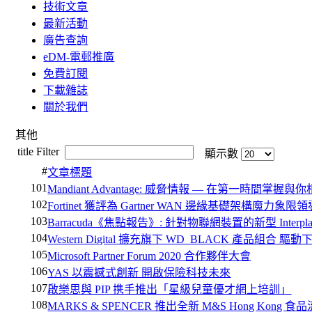
技術文章
最新活動
廣告查詢
eDM-電郵推廣
免費訂閱
下載雜誌
關於我們
其他
title Filter
顯示數
#
文章標題
101
Mandiant Advantage: 威脅情報 — 在第一時間掌握與
102
Fortinet 獲評為 Gartner WAN 邊緣基礎架構魔力象限
103
Barracuda《焦點報告》: 針對物聯網裝置的新型 Interplane
104
Western Digital 擴充旗下 WD_BLACK 產品組合 
105
Microsoft Partner Forum 2020 合作夥伴大會
106
YAS 以震撼式創新 開啟保險科技未來
107
啟樂思與 PIP 携手推出「星級兒童優才網上培訓」
108
MARKS & SPENCER 推出全新 M&S Hong Kong