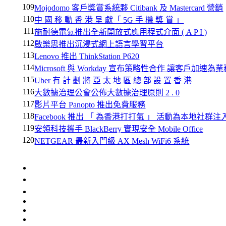
109
Mojodomo 客戶獎賞系統夥 Citibank 及 Mastercard 營銷
110
中 國 移 動 香 港 呈 獻「 5G 手 機 獎 賞 」
111
施耐德電氣推出全新開放式應用程式介面 ( A P I )
112
啟樂思推出沉浸式網上語言學習平台
113
Lenovo 推出 ThinkStation P620
114
Microsoft 與 Workday 宣布策略性合作 讓客戶加速為
115
Uber 有 計 劃 將 亞 太 地 區 總 部 設 置 香 港
116
大數據治理公會公佈大數據治理原則 2 . 0
117
影片平台 Panopto 推出免費服務
118
Facebook 推出 「 為香港打打氣 」 活動為本地社群
119
安領科技攜手 BlackBerry 實現安全 Mobile Office
120
NETGEAR 最新入門級 AX Mesh WiFi6 系統