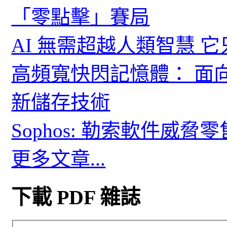
「零點擊」賽局
AI 無需超越人類智慧 
高頻寬快閃記憶體： 面
新儲存技術
Sophos: 勒索軟件威
更多文章...
下載 PDF 雜誌