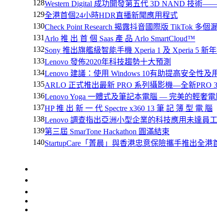
128
Western Digital 成功開發第五代 3D NAND 技術——
129
全港首個24小時HDR直播新聞應用程式
130
Check Point Research 揭露抖音國際版 TikTok 多個
131
Arlo 推 出 首 個 Saas 產 品 Arlo SmartCloud™
132
Sony 推出旗艦級智能手機 Xperia 1 及 Xperia 5
133
Lenovo 發佈2020年科技趨勢十大預測
134
Lenovo 建議：使用 Windows 10有助提高安全性
135
ARLO 正式推出最新 PRO 系列攝影機—全新PRO 
136
Lenovo Yoga 一體式及筆記本電腦 — 完美的輕奢
137
HP 推 出 新 一 代 Spectre x360 13 筆 記 簿 型 電 腦
138
Lenovo 調查指出亞洲小型企業的科技應用未達員
139
第三屆 SmarTone Hackathon 圓滿結束
140
StartupCare「菁晨」與香港忠意保險攜手推