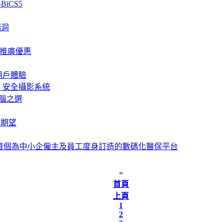
BiCS5
漏洞
 新年推廣優惠
及用戶體驗
3 安全攝影系統
電腦之選
工期望
出全港首個為中小企僱主及員工度身訂造的數碼化醫保平台
«
首頁
上頁
1
2