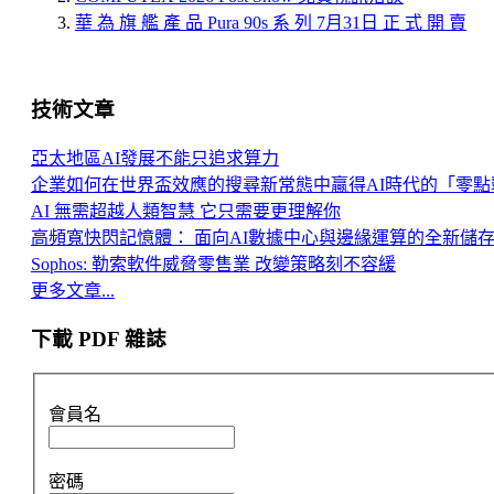
華 為 旗 艦 產 品 Pura 90s 系 列 7月31日 正 式 開 賣
技術文章
亞太地區AI發展不能只追求算力
企業如何在世界盃效應的搜尋新常態中贏得AI時代的「零點
AI 無需超越人類智慧 它只需要更理解你
高頻寬快閃記憶體： 面向AI數據中心與邊緣運算的全新儲
Sophos: 勒索軟件威脅零售業 改變策略刻不容緩
更多文章...
下載 PDF 雜誌
會員名
密碼