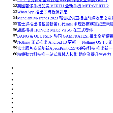
52
英國奢侈手機品牌 VERTU 全新手機 METAVERTU2
53
WhatsApp 推出即時視像訊息
54
Mandiant M-Trends 2023 報告提供直接由前線收集
55
富士通推出搭載最新第13代Intel 處理器商務筆記型電
56
旗艦摺機 HONOR Magic Vs 5G 在正式發佈
57
BANG & OLUFSEN 聯同 GAMFRATESI 推出全新便
58
Nothing 正式推出 Android 13 更新 － Nothing OS 1.
59
富士膠片商業創新ApeosPrint C5570突破科技 推
60
精銳動力科技推一站式機械人技術 助企業提升生產力