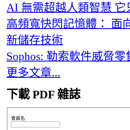
AI 無需超越人類智慧 
高頻寬快閃記憶體： 面
新儲存技術
Sophos: 勒索軟件威
更多文章...
下載 PDF 雜誌
會員名