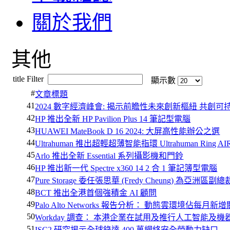
關於我們
其他
title Filter
顯示數
#
文章標題
41
2024 數字經濟峰會: 揭示前瞻性未來創新樞紐 共創可
42
HP 推出全新 HP Pavilion Plus 14 筆記型電腦
43
HUAWEI MateBook D 16 2024: 大屏高性能辦公之選
44
Ultrahuman 推出超輕超薄智能指環 Ultrahuman Ring AI
45
Arlo 推出全新 Essential 系列攝影機和門鈴
46
HP 推出新一代 Spectre x360 14 2 合 1 筆記簿型電腦
47
Pure Storage 委任張思華 (Fredy Cheung) 為亞洲區副總
48
BCT 推出全港首個強積金 AI 顧問
49
Palo Alto Networks 報告分析： 動態雲環境佔每月
50
Workday 調查： 本港企業在試用及推行人工智能及
51
ISC2 研究揭示全球錄達 400 萬網絡安全勞動力缺口