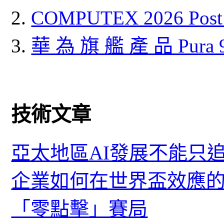
COMPUTEX 2026 P
華 為 旗 艦 產 品 Pura
技術文章
亞太地區AI發展不能只
企業如何在世界盃效應的
「零點擊」賽局