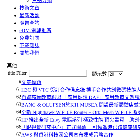
焦點分類
技術文章
最新活動
廣告查詢
eDM-電郵推廣
免費訂閱
下載雜誌
關於我們
其他
title Filter
顯示數
#
文章標題
61
H3C 與 VTC 簽訂合作備忘錄 攜手合作共創數碼技能
62
自資高等教育聯盟 「應用你想 DAE」應用教育文憑課
63
BANG & OLUFSEN於K11 MUSEA 開設最新體驗店並
64
全新 Nighthawk WiFi 6E Router + Orbi Mesh WiFi 
65
HP 推出全新 Envy 電腦系列 極致性能 頂尖畫質 
66
「眼視覺研究中心」正式開幕 引領香港眼睛健康研
67
AWS 與香港科技園公司宣布達成策略合作