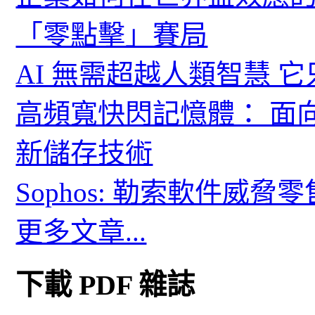
「零點擊」賽局
AI 無需超越人類智慧 
高頻寬快閃記憶體： 面
新儲存技術
Sophos: 勒索軟件威
更多文章...
下載 PDF 雜誌