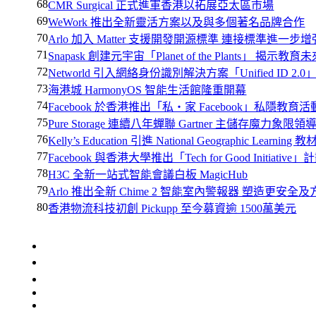
68
CMR Surgical 正式進軍香港以拓展亞太區市場
69
WeWork 推出全新靈活方案以及與多個著名品牌合作
70
Arlo 加入 Matter 支援開發開源標準 連接標準進一步增
71
Snapask 創建元宇宙「Planet of the Plants」 揭示教育
72
Networld 引入網絡身份識別解決方案「Unified ID 2.0
73
海港城 HarmonyOS 智能生活館隆重開幕
74
Facebook 於香港推出「私‧家 Facebook」私隱教育活
75
Pure Storage 連續八年蟬聯 Gartner 主儲存魔力象限領
76
Kelly’s Education 引進 National Geographic Learning 教
77
Facebook 與香港大學推出「Tech for Good Initiative」
78
H3C 全新一站式智能會議白板 MagicHub
79
Arlo 推出全新 Chime 2 智能室內警報器 塑造更安全
80
香港物流科技初創 Pickupp 至今募資逾 1500萬美元