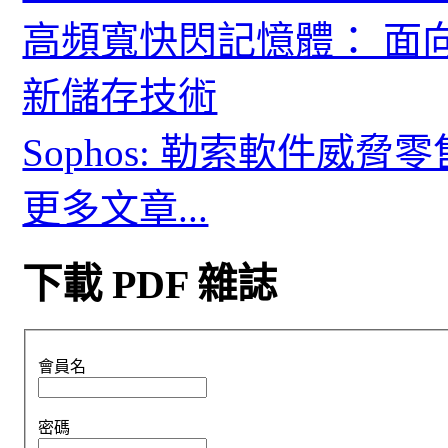
高頻寬快閃記憶體： 面
新儲存技術
Sophos: 勒索軟件威
更多文章...
下載 PDF 雜誌
會員名
密碼