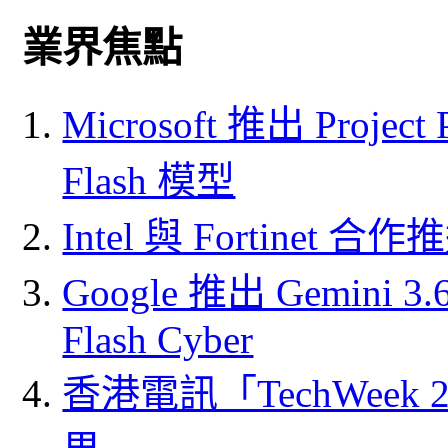
業界焦點
Microsoft 推出 Project
Flash 模型
Intel 與 Fortine
Google 推出 Gemini 3.6 
Flash Cyber
香港電訊「TechWeek