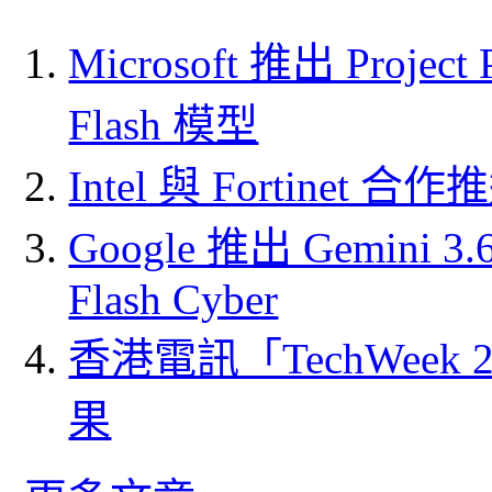
Microsoft 推出 Project
Flash 模型
Intel 與 Fortine
Google 推出 Gemini 3.6 
Flash Cyber
香港電訊「TechWeek
果