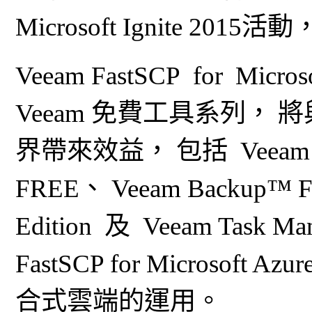
Microsoft Ignite 2
Veeam FastSCP for Micro
Veeam 免費工具系列， 
界帶來效益， 包括 Veeam En
FREE、 Veeam Backup™ Fr
Edition 及 Veeam Task Ma
FastSCP for Micros
合式雲端的運用。