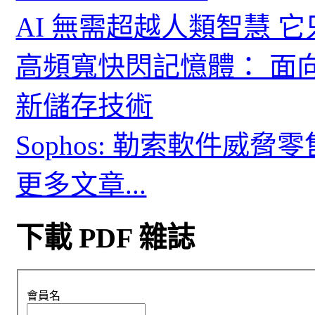
AI 無需超越人類智慧 
高頻寬快閃記憶體： 面
新儲存技術
Sophos: 勒索軟件威
更多文章...
下載 PDF 雜誌
會員名