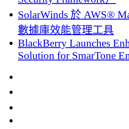
SolarWinds 於 AWS®
數據庫效能管理工具
BlackBerry Launches Enh
Solution for SmarTone E