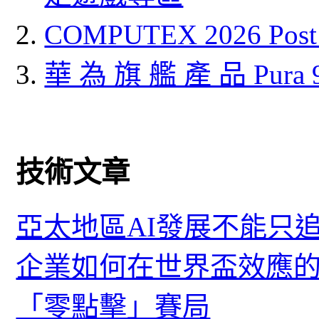
COMPUTEX 2026 P
華 為 旗 艦 產 品 Pura
技術文章
亞太地區AI發展不能只
企業如何在世界盃效應的
「零點擊」賽局