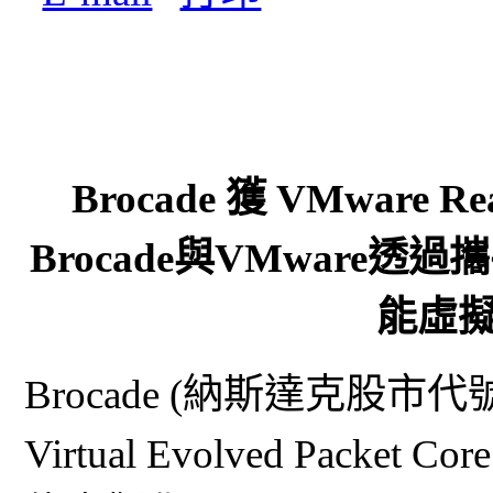
Brocade 獲 VMware R
Brocade與VMware
能虛
Brocade (納斯達克股市代號
Virtual Evolved Packet