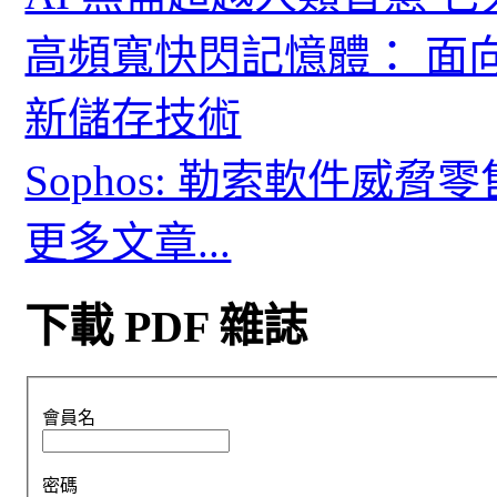
高頻寬快閃記憶體： 面
新儲存技術
Sophos: 勒索軟件威
更多文章...
下載 PDF 雜誌
會員名
密碼