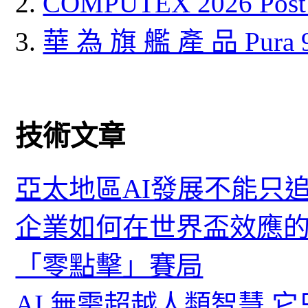
COMPUTEX 2026 P
華 為 旗 艦 產 品 Pura
技術文章
亞太地區AI發展不能只
企業如何在世界盃效應的
「零點擊」賽局
AI 無需超越人類智慧 