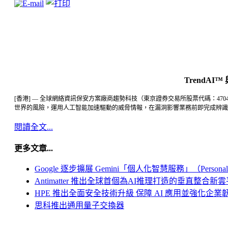
TrendAI™
[香港] — 全球網絡資訊保安方案廠商趨勢科技（東京證券交易所股票代碼：4704）旗下
世界的風險，運用人工智能加速驅動的威脅情報，在漏洞影響業務前即完成辨識
閱讀全文...
更多文章...
Google 逐步擴展 Gemini「個人化智慧服務」（Personal In
Antimatter 推出全球首個為AI推理打造的垂直整合新
HPE 推出全面安全技術升級 保障 AI 應用並強化企業
思科推出通用量子交換器