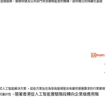
 的長期深度合作，此方案將為金融服務、醫療保健及公共部門等受嚴格監管的機構，提供獨立的隔離式基礎
.
.
的全新代理式人工智能解決方案 。這些方案旨在為受高度規管且有嚴苛營運要求的行業實現
隨著香港從人工智能實驗階段轉向企業級應用階
審計性 。