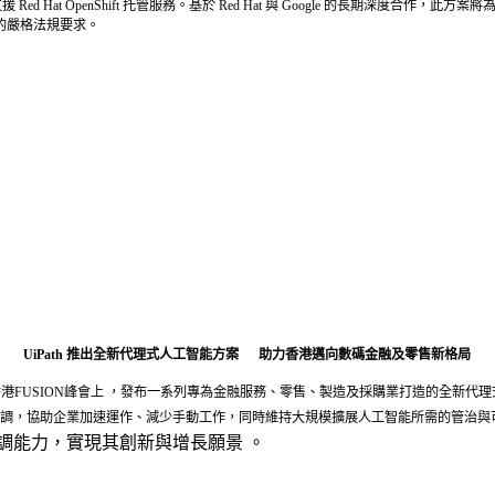
cated 上支援 Red Hat OpenShift 托管服務。基於 Red Hat 與 Google
碼主權的嚴格法規要求。
UiPath 推出全新代理式人工智能方案 助力香港邁向數碼金融及零售新格局
於其年度旗艦香港FUSION峰會上 ，發布一系列專為金融服務、零售、製造及採購業打造
調，協助企業加速運作、減少手動工作，同時維持大規模擴展人工智能所需的管治與可
調能力，實現其創新與增長願景 。