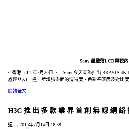
Sony 最纖薄LCD電視內
< 香港 2015年7月20日 > – Sony 今天宣佈推出 BR
處理器X1，進一步增強畫面的清晰度、色彩準確度及對比度
閱讀全文...
H3C 推 出 多 款 業 界 首 創 無 線 網 絡
週二, 2015年7月14日 18:38