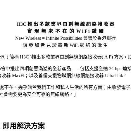
H3C 推 出 多 款 業 界 首 創 無 線 網 絡 接 收 器
實 現 無 處 不 在 的 W i F i 體
驗
New Wireless = Infinite Possibilities 會議於香港舉行
讓 參 加 者 見 證 嶄 新 WiFi 網 絡 的 誕 生
 簡稱 H3C )推出多款業界首創無線網絡接收器( A P) 方案，
ssibilities」發佈會中推出四項創意滿溢的全新產品 ── 包括支援全速 2
接收器 MaxFi；以及首個支援物聯網無線網絡接收器 UltraLink。
變得無處不在，幾乎涵蓋我們工作和私人生活的所有方面；由收發
社會需要更為安全可靠的無線網絡。」
SDN 即用解決方案