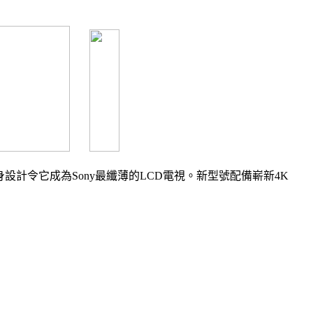
懸浮」機身設計令它成為Sony最纖薄的LCD電視。新型號配備嶄新4K