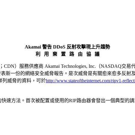
Akamai 警告 DDoS 反射攻擊現上升趨勢
利 用 棄 置 路 由 協 議
ork；CDN）服務供應商 Akamai Technologies, Inc.（NA
arch Team；PLXsert）發表新一份的網絡安全威脅報告。是次威脅是有關
該報告內詳列威脅的資料，可於
http://www.stateoftheinternet.com/ripv1-reflec
訊的快速方法。首次被配置或使用的RIP路由器會發出一個典型