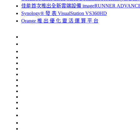
佳能首次推出全新雲端設備 imageRUNNER ADVANCE 
Synology® 發 表 VisualStation VS360HD
Orange 推 出 優 化 靈 活 運 算 平 台