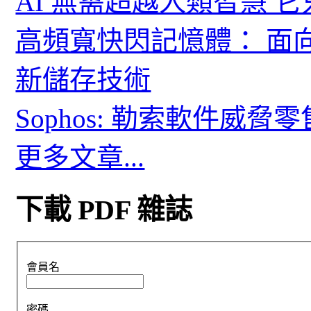
AI 無需超越人類智慧 
高頻寬快閃記憶體： 面
新儲存技術
Sophos: 勒索軟件威
更多文章...
下載 PDF 雜誌
會員名
密碼