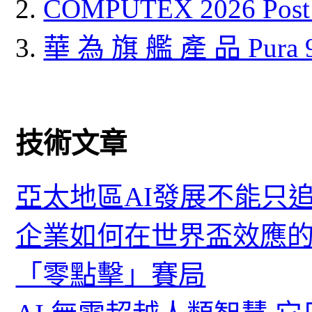
COMPUTEX 2026 P
華 為 旗 艦 產 品 Pura
技術文章
亞太地區AI發展不能只
企業如何在世界盃效應的
「零點擊」賽局