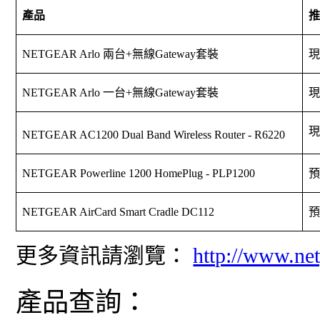
產品
推
NETGEAR Arlo
兩台
+
無線
Gateway
套裝
現
NETGEAR Arlo
一台
+
無線
Gateway
套裝
現
現
NETGEAR
AC1200 Dual Band Wireless Router - R6220
NETGEAR
Powerline 1200 HomePlug - PLP1200
預
NETGEAR AirCard Smart Cradle DC112
預
更多資訊請瀏覽：
http://www.ne
產品查詢：