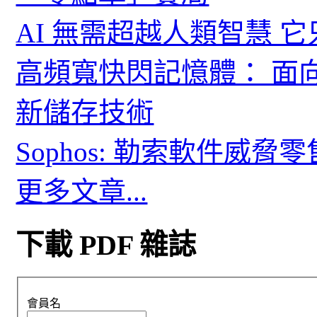
AI 無需超越人類智慧 
高頻寬快閃記憶體： 面
新儲存技術
Sophos: 勒索軟件威
更多文章...
下載 PDF 雜誌
會員名