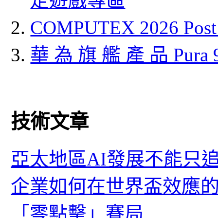
定遊戲專區
COMPUTEX 2026 P
華 為 旗 艦 產 品 Pura
技術文章
亞太地區AI發展不能只
企業如何在世界盃效應的
「零點擊」賽局